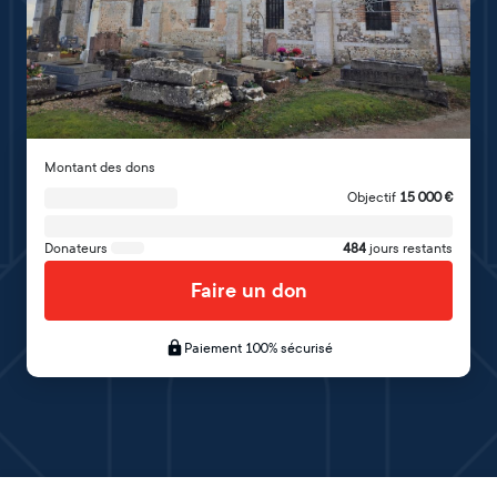
Montant des dons
Objectif
15 000
€
Donateurs
484
jours restants
Faire un don
Paiement 100% sécurisé