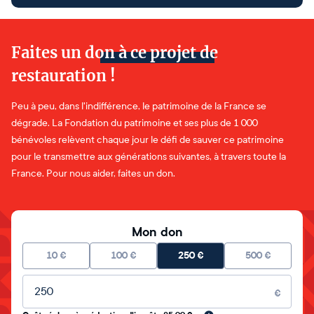
Faites un don à ce projet de
restauration !
Peu à peu, dans l'indifférence, le patrimoine de la France se
dégrade. La Fondation du patrimoine et ses plus de 1 000
bénévoles relèvent chaque jour le défi de sauver ce patrimoine
pour le transmettre aux générations suivantes, à travers toute la
France. Pour nous aider, faites un don.
Mon don
10
€
100
€
250
€
500
€
Montant libre
€