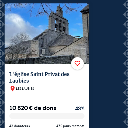
L'église Saint Privat des
Laubies
LES LAUBIES
10 820
€
de dons
43
%
43 donateurs
472 jours restants