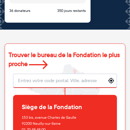
36 donateurs
350 jours restants
Trouver le bureau de la Fondation le plus
proche
Localisation
Siège de la Fondation
153 bis, avenue Charles de Gaulle
92200
Neuilly-sur-Seine
01 70 48 48 00