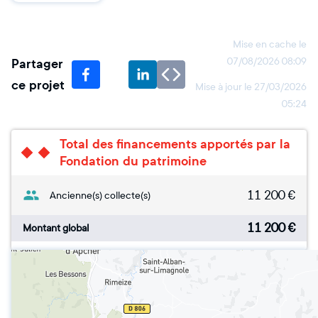
Mise en cache le
Partager
07/08/2026 08:09
ce projet
Mise à jour le
27/03/2026
05:24
Total des financements apportés par la
Fondation du patrimoine
11 200
€
Ancienne(s) collecte(s)
11 200
€
Montant global