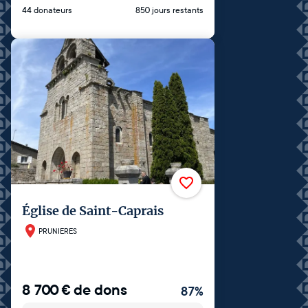
44 donateurs
850 jours restants
Église de Saint-Caprais
PRUNIERES
8 700
€
de dons
87
%