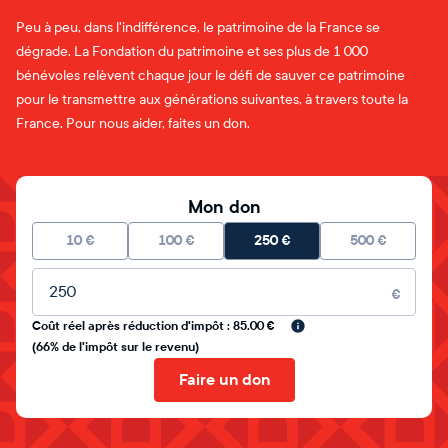
Peu à peu, dans l'indifférence, le patrimoine de la France se
dégrade. La Fondation du patrimoine et ses plus de 1 000
bénévoles relèvent chaque jour le défi de sauver ce patrimoine
pour le transmettre aux générations suivantes, à travers toute la
France. Pour nous aider, faites un don.
Mon don
10
€
100
€
250
€
500
€
Montant libre
€
Coût réel après réduction d'impôt : 85.00 €
(66% de l'impôt sur le revenu)
Faire un don