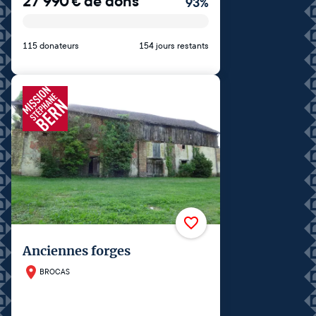
27 990
€
de dons
93
%
115 donateurs
154 jours restants
Anciennes forges
BROCAS