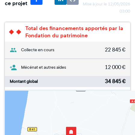
ce projet
Mise à jour le
12/05/2026
03:00
Total des financements apportés par la
Fondation du patrimoine
22 845
€
Collecte en cours
12 000
€
Mécénat et autres aides
34 845
€
Montant global