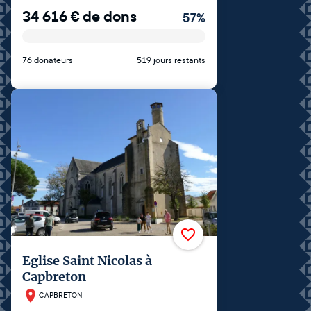
34 616
€
de dons
57
%
76 donateurs
519 jours restants
Eglise Saint Nicolas à
Capbreton
CAPBRETON