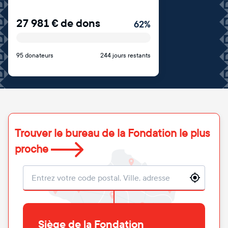
27 981
€
de dons
62
%
95 donateurs
244 jours restants
Trouver le bureau de la Fondation le plus
proche
Localisation
Siège de la Fondation