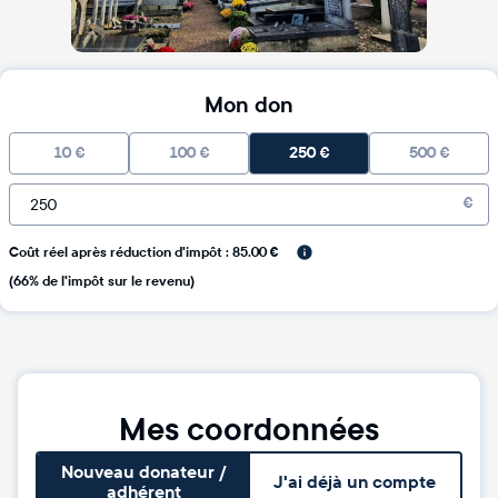
Mon don
10
€
100
€
250
€
500
€
€
Coût réel après réduction d'impôt : 85.00 €
(66% de l'impôt sur le revenu)
Mes coordonnées
Nouveau donateur /
J'ai déjà un compte
adhérent