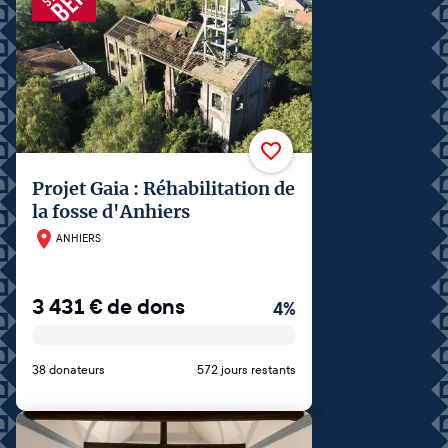
Projet Gaia : Réhabilitation de
la fosse d'Anhiers
ANHIERS
3 431
€
de dons
4
%
38 donateurs
572 jours restants