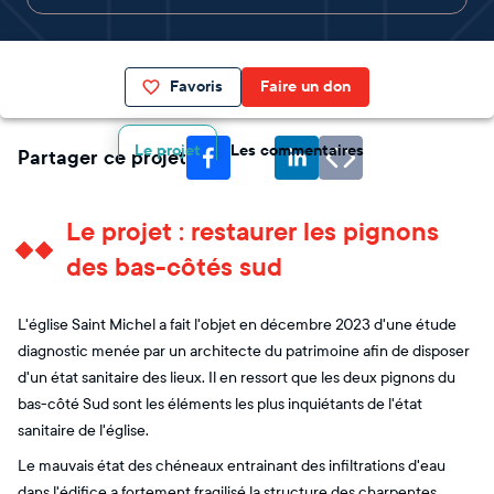
Favoris
Faire un don
Le projet
Les commentaires
Partager ce projet
Le projet : restaurer les pignons
des bas-côtés sud
L'église Saint Michel a fait l'objet en décembre 2023 d'une étude
diagnostic menée par un architecte du patrimoine afin de disposer
d'un état sanitaire des lieux. Il en ressort que les deux pignons du
bas-côté Sud sont les éléments les plus inquiétants de l'état
sanitaire de l'église.
Le mauvais état des chéneaux entrainant des infiltrations d'eau
dans l'édifice a fortement fragilisé la structure des charpentes