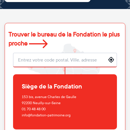
Trouver le bureau de la Fondation le plus
proche
Localisation
Siège de la Fondation
153 bis, avenue Charles de Gaulle
92200
Neuilly-sur-Seine
01 70 48 48 00
info@fondation-patrimoine.org