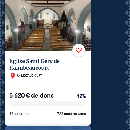
Eglise Saint Géry de
Raimbeaucourt
RAIMBEAUCOURT
5 620
€
de dons
42
%
49 donateurs
725 jours restants