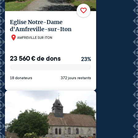
Eglise Notre-Dame
d'Amfreville-sur-Iton
AMFREVILLE SUR ITON
23 560
€
de dons
23
%
18 donateurs
372 jours restants