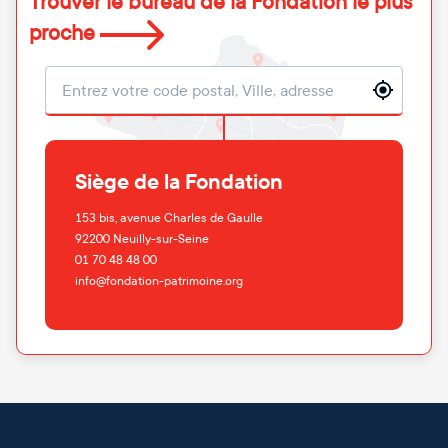
Trouver le bureau de la Fondation le plus
proche
Localisation
Siège de la Fondation
153 bis, avenue Charles de Gaulle
92200
Neuilly-sur-Seine
01 70 48 48 00
info@fondation-patrimoine.org