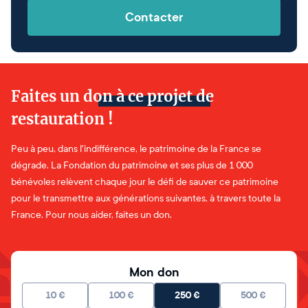
Contacter
Faites un don à ce projet de
restauration !
Peu à peu, dans l'indifférence, le patrimoine de la France se
dégrade. La Fondation du patrimoine et ses plus de 1 000
bénévoles relèvent chaque jour le défi de sauver ce patrimoine
pour le transmettre aux générations suivantes, à travers toute la
France. Pour nous aider, faites un don.
Mon don
10
€
100
€
250
€
500
€