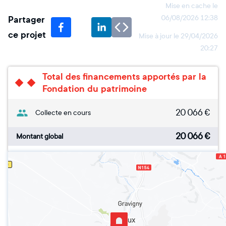
Mise en cache le
Partager
06/08/2026 12:38
ce projet
Mise à jour le
29/04/2026
20:27
Total des financements apportés par la
Fondation du patrimoine
20 066
€
Collecte en cours
20 066
€
Montant global