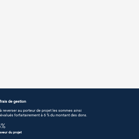
rais de gestion
 reverser au porteur de projet les sommes ainsi
n évalués forfaitairement à 6 % du montant des dons.
4
%
aveur du projet