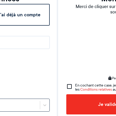
Merci de cliquer su
sou
'ai déjà un compte
Pa
En cochant cette case, je
les
Conditions relatives
au
Je vali