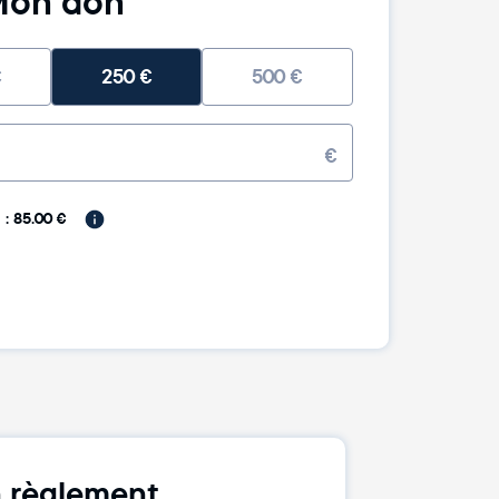
on don
€
250
€
500
€
€
: 85.00 €
 règlement