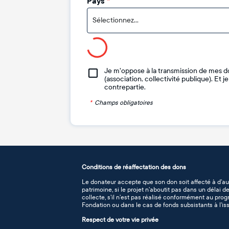
Pays
*
Sélectionnez...
Je m'oppose à la transmission de mes d
(association, collectivité publique). Et 
contrepartie.
*
Champs obligatoires
Conditions de réaffectation des dons
Le donateur accepte que son don soit affecté à d’au
patrimoine, si le projet n’aboutit pas dans un délai 
collecte, s’il n’est pas réalisé conformément au pro
Fondation ou dans le cas de fonds subsistants à l’iss
Respect de votre vie privée