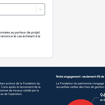
onnées au porteur de projet
je renonce le cas échéant à la
Notre engagement : seulement 6% de f
tres actions de la Fondation du
La Fondation du patrimoine s’engage à
de 3 ans après le lancement de la
recueillies nettes des frais de gestio
gramme de travaux validé par la
ue de l’opération.
9
en f