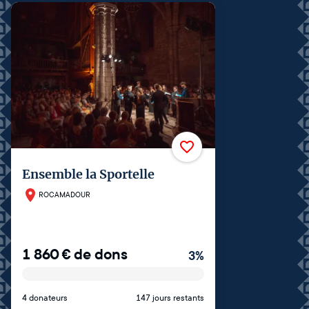
Ensemble la Sportelle
ROCAMADOUR
1 860
€
de dons
3
%
4 donateurs
147 jours restants