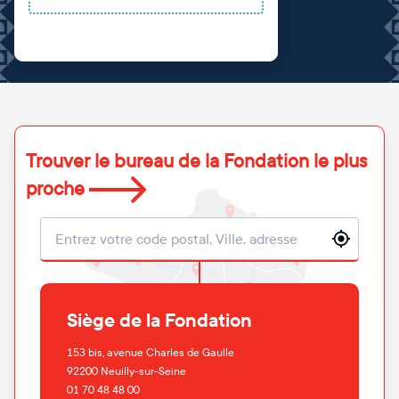
Trouver le bureau de la Fondation le plus
proche
Localisation
Siège de la Fondation
153 bis, avenue Charles de Gaulle
92200
Neuilly-sur-Seine
01 70 48 48 00