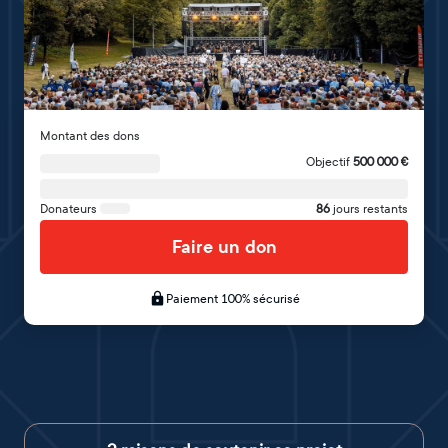
Montant des dons
Objectif
500 000
€
Donateurs
86
jours restants
Faire un don
Paiement 100% sécurisé