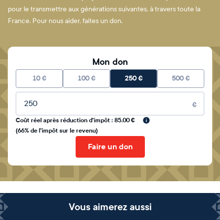
pour le transmettre aux générations suivantes, à travers toute la
France. Pour nous aider, faites un don.
Mon don
10
€
100
€
250
€
500
€
Montant libre
€
Coût réel après réduction d'impôt : 85.00 €
(66% de l'impôt sur le revenu)
Faire un don
Vous aimerez aussi