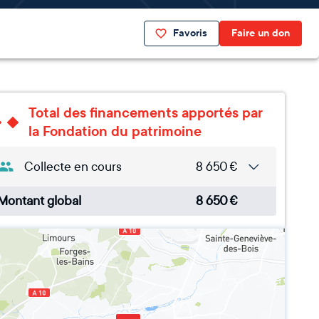
Favoris
Faire un don
Total des financements apportés par
la Fondation du patrimoine
Collecte en cours
8 650
€
Montant global
8 650
€