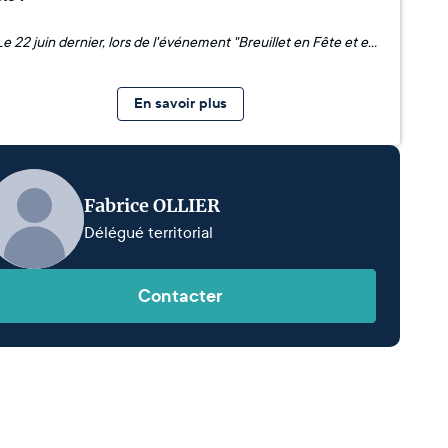
📅 Le 22 juin dernier, lors de l'événement "Breuillet en Fête et en Musique" sur le thème "Voyage à travers la Belle Époque de 1900", a eu lieu la signature officielle de la convention de collecte de dons en faveur de la restauration de la Frise du Travail à Breuillet. Étaient présents Christian Thérond et Fabrice Ollier, délégués de la Fondation du patrimoine pour le département de l’Essonne, Ghislaine Lecron, présidente de l’association Les Amis de la Frise du Travail, Véronique Mayeur, maire de Breuillet et vice-présidente de Cœur d’Essonne Agglomération, ainsi que Laetitia Thomas, adjointe au maire en charge des relations avec les associations de la culture et du patrimoine culturel.
En savoir plus
Fabrice OLLIER
Délégué territorial
Contacter