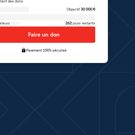
tant des dons
Objectif
30 000
€
ateurs
262
jours restants
Faire un don
Paiement 100% sécurisé