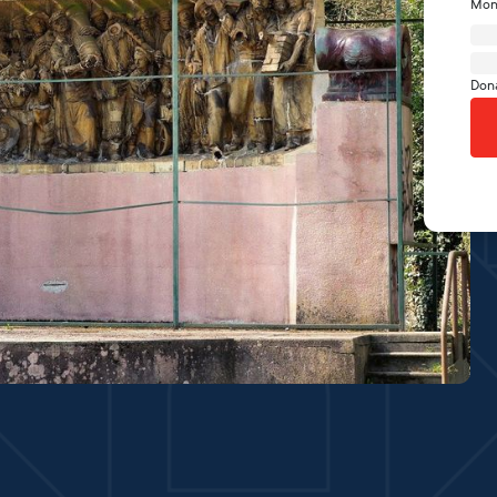
Mon
Don