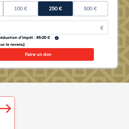
100
€
250
€
500
€
re
€
réduction d'impôt : 85.00 €
sur le revenu)
Faire un don