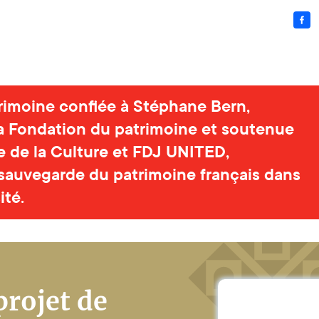
rimoine confiée à Stéphane Bern,
a Fondation du patrimoine et soutenue
re de la Culture et FDJ UNITED,
 sauvegarde du patrimoine français dans
ité.
projet de