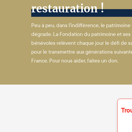
restauration !
Peu à peu, dans l'indifférence, le patrimoine
dégrade. La Fondation du patrimoine et ses
bénévoles relèvent chaque jour le défi de s
pour le transmettre aux générations suivantes
France. Pour nous aider, faites un don.
Tro