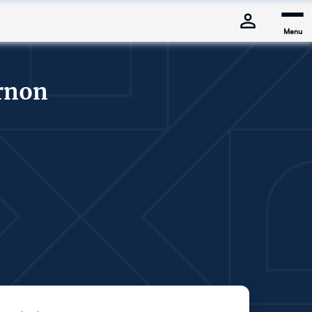
Menu
ernon