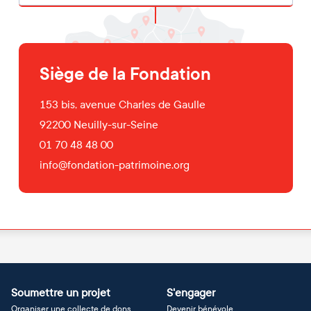
Siège de la Fondation
153 bis, avenue Charles de Gaulle
92200
Neuilly-sur-Seine
01 70 48 48 00
info@fondation-patrimoine.org
Soumettre un projet
S'engager
Organiser une collecte de dons
Devenir bénévole