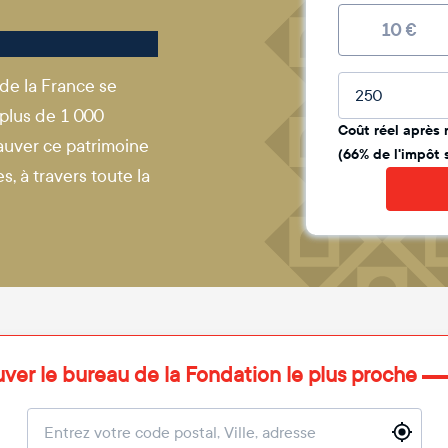
10
€
Montant lib
 de la France se
 plus de 1 000
Coût réel après 
auver ce patrimoine
(66% de l'impôt 
, à travers toute la
uver le bureau de la Fondation le plus proche
Localisation