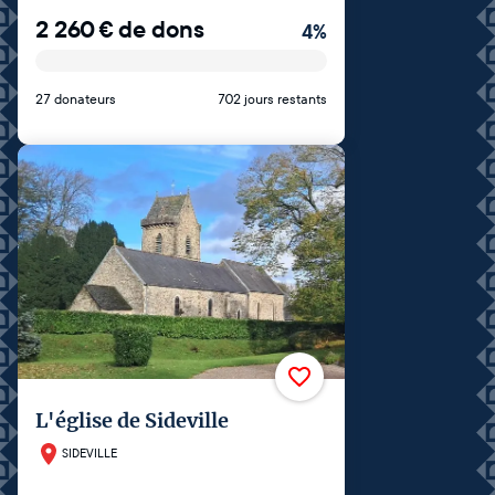
2 260
€
de dons
4
%
27 donateurs
702 jours restants
L'église de Sideville
SIDEVILLE