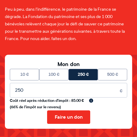
Peu à peu, dans l'indifférence, le patrimoine de la France se
dégrade. La Fondation du patrimoine et ses plus de 1 000
bénévoles relèvent chaque jour le défi de sauver ce patrimoine
pour le transmettre aux générations suivantes, à travers toute la
France. Pour nous aider, faites un don.
Mon don
10
€
100
€
250
€
500
€
Montant libre
€
Coût réel après réduction d'impôt : 85.00 €
(66% de l'impôt sur le revenu)
Faire un don