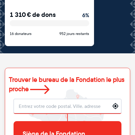
1 310
€
de dons
6
%
16 donateurs
952 jours restants
Trouver le bureau de la Fondation le plus
proche
Localisation
Siège de la Fondation