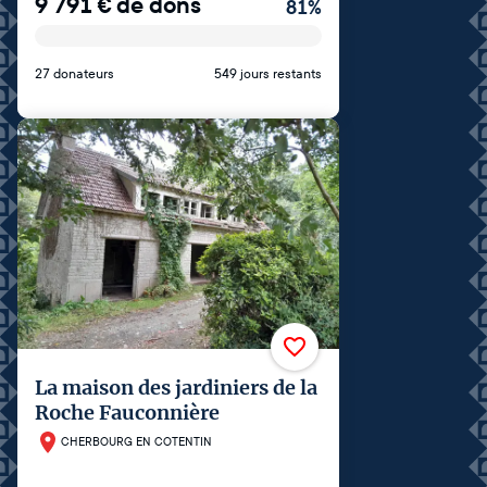
9 791
€
de dons
81
%
27 donateurs
549 jours restants
La maison des jardiniers de la
Roche Fauconnière
CHERBOURG EN COTENTIN