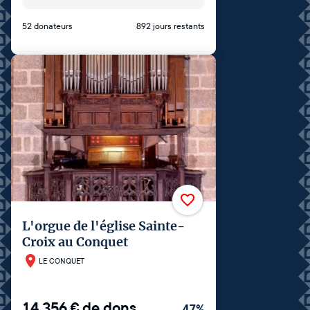
52 donateurs
892 jours restants
L'orgue de l'église Sainte-
Croix au Conquet
LE CONQUET
14 356
€
de dons
47
%