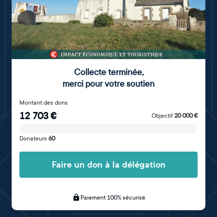
Collecte terminée
,
merci pour votre soutien
Montant des dons
12 703
€
Objectif
20 000
€
Donateurs
60
Faire un don à la délégation
Paiement 100% sécurisé