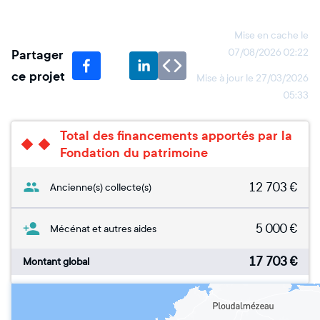
Mise en cache le
Partager
07/08/2026 02:22
ce projet
Mise à jour le
27/03/2026
05:33
Total des financements apportés par la
Fondation du patrimoine
12 703
€
Ancienne(s) collecte(s)
5 000
€
Mécénat et autres aides
17 703
€
Montant global