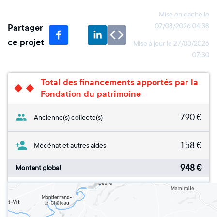
Mise en cache le
Partager
07/08/2026 04:38
ce projet
Mise à jour le
27/03/2026
07:30
Total des financements apportés par la
Fondation du patrimoine
790
€
Ancienne(s) collecte(s)
158
€
Mécénat et autres aides
948
€
Montant global