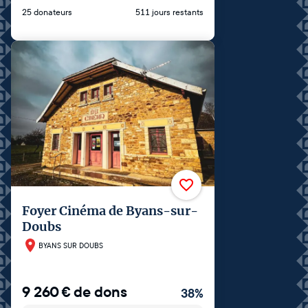
25 donateurs
511 jours restants
Foyer Cinéma de Byans-sur-
Doubs
BYANS SUR DOUBS
9 260
€
de dons
38
%