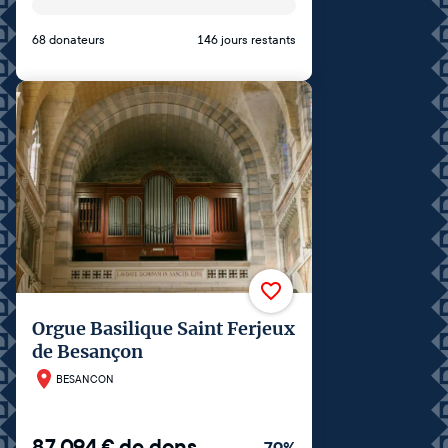
68 donateurs
146 jours restants
Orgue Basilique Saint Ferjeux
de Besançon
BESANCON
87 094
€
de dons