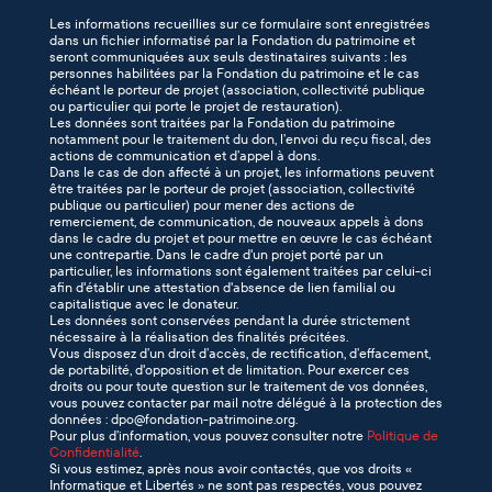
Les informations recueillies sur ce formulaire sont enregistrées
dans un fichier informatisé par la Fondation du patrimoine et
seront communiquées aux seuls destinataires suivants : les
personnes habilitées par la Fondation du patrimoine et le cas
échéant le porteur de projet (association, collectivité publique
ou particulier qui porte le projet de restauration).
Les données sont traitées par la Fondation du patrimoine
notamment pour le traitement du don, l’envoi du reçu fiscal, des
actions de communication et d’appel à dons.
Dans le cas de don affecté à un projet, les informations peuvent
être traitées par le porteur de projet (association, collectivité
publique ou particulier) pour mener des actions de
remerciement, de communication, de nouveaux appels à dons
dans le cadre du projet et pour mettre en œuvre le cas échéant
une contrepartie. Dans le cadre d'un projet porté par un
particulier, les informations sont également traitées par celui-ci
afin d'établir une attestation d'absence de lien familial ou
capitalistique avec le donateur.
Les données sont conservées pendant la durée strictement
nécessaire à la réalisation des finalités précitées.
Vous disposez d’un droit d’accès, de rectification, d’effacement,
de portabilité, d'opposition et de limitation. Pour exercer ces
droits ou pour toute question sur le traitement de vos données,
vous pouvez contacter par mail notre délégué à la protection des
données : dpo@fondation-patrimoine.org.
Pour plus d’information, vous pouvez consulter notre
Politique de
Confidentialité
.
Si vous estimez, après nous avoir contactés, que vos droits «
Informatique et Libertés » ne sont pas respectés, vous pouvez