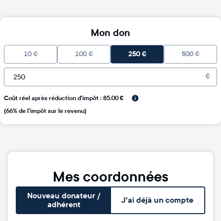
Mon don
10
€
100
€
250
€
500
€
€
Coût réel après réduction d'impôt : 85.00 €
(66% de l'impôt sur le revenu)
Mes coordonnées
Nouveau donateur /
J'ai déjà un compte
adhérent