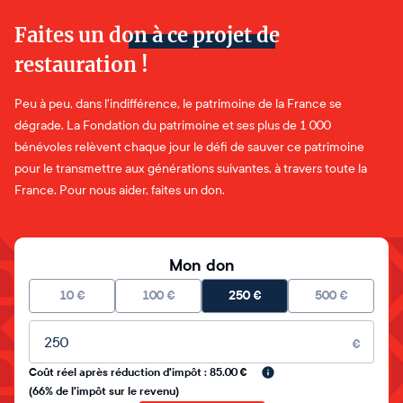
Faites un don à ce projet de
restauration !
Peu à peu, dans l'indifférence, le patrimoine de la France se
dégrade. La Fondation du patrimoine et ses plus de 1 000
bénévoles relèvent chaque jour le défi de sauver ce patrimoine
pour le transmettre aux générations suivantes, à travers toute la
France. Pour nous aider, faites un don.
Mon don
10
€
100
€
250
€
500
€
Montant libre
€
Coût réel après réduction d'impôt : 85.00 €
(66% de l'impôt sur le revenu)