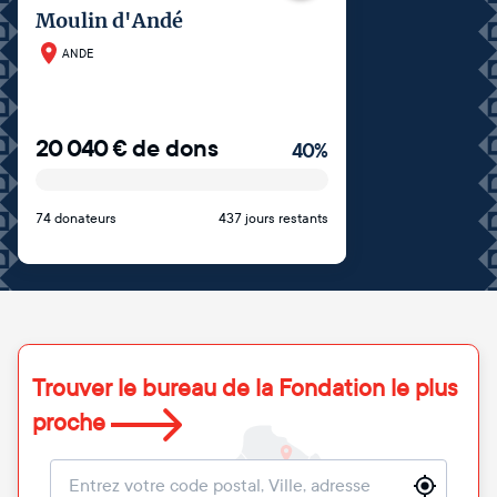
Moulin d'Andé
ANDE
20 040
€
de dons
40
%
74 donateurs
437 jours restants
Trouver le bureau de la Fondation le plus
proche
Localisation