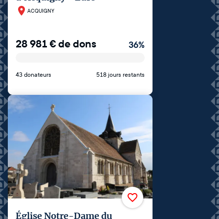
ACQUIGNY
28 981
€
de dons
36
%
43 donateurs
518 jours restants
Église Notre-Dame du