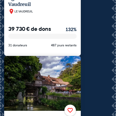
Vaudreuil
LE VAUDREUIL
39 730
€
de dons
132
%
31 donateurs
487 jours restants