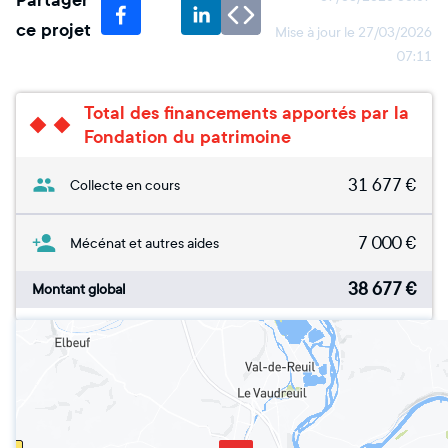
Partager
ce projet
Mise à jour le
27/03/2026
07:11
Total des financements apportés par la
Fondation du patrimoine
31 677
€
Collecte en cours
7 000
€
Mécénat et autres aides
38 677
€
Montant global