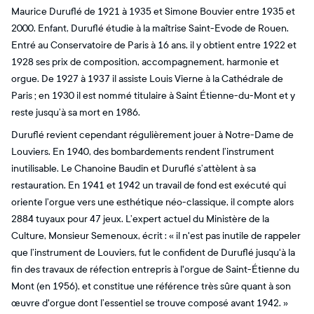
Maurice Duruflé de 1921 à 1935 et Simone Bouvier entre 1935 et
2000. Enfant, Duruflé étudie à la maîtrise Saint-Evode de Rouen.
Entré au Conservatoire de Paris à 16 ans, il y obtient entre 1922 et
1928 ses prix de composition, accompagnement, harmonie et
orgue. De 1927 à 1937 il assiste Louis Vierne à la Cathédrale de
Paris ; en 1930 il est nommé titulaire à Saint Étienne-du-Mont et y
reste jusqu’à sa mort en 1986.
Duruflé revient cependant régulièrement jouer à Notre-Dame de
Louviers. En 1940, des bombardements rendent l’instrument
inutilisable. Le Chanoine Baudin et Duruflé s’attèlent à sa
restauration. En 1941 et 1942 un travail de fond est exécuté qui
oriente l’orgue vers une esthétique néo-classique, il compte alors
2884 tuyaux pour 47 jeux. L’expert actuel du Ministère de la
Culture, Monsieur Semenoux, écrit : « il n'est pas inutile de rappeler
que l’instrument de Louviers, fut le confident de Duruflé jusqu'à la
fin des travaux de réfection entrepris à l'orgue de Saint-Étienne du
Mont (en 1956), et constitue une référence très sûre quant à son
œuvre d'orgue dont l’essentiel se trouve composé avant 1942. »