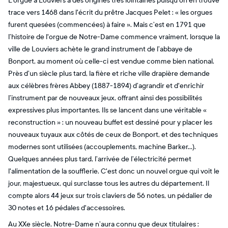
L'orgue à Louviers a des origines très lointaines puisqu’on en trouve
trace vers 1468 dans l'écrit du prêtre Jacques Pelet : « les orgues
furent quesées (commencées) à faire ». Mais c’est en 1791 que
l’histoire de l'orgue de Notre-Dame commence vraiment, lorsque la
ville de Louviers achète le grand instrument de l’abbaye de
Bonport, au moment où celle-ci est vendue comme bien national.
Près d’un siècle plus tard, la fière et riche ville drapière demande
aux célèbres frères Abbey (1887-1894) d’agrandir et d'enrichir
l’instrument par de nouveaux jeux, offrant ainsi des possibilités
expressives plus importantes. Ils se lancent dans une véritable «
reconstruction » : un nouveau buffet est dessiné pour y placer les
nouveaux tuyaux aux côtés de ceux de Bonport, et des techniques
modernes sont utilisées (accouplements, machine Barker...).
Quelques années plus tard, l’arrivée de l’électricité permet
l'alimentation de la soufflerie. C'est donc un nouvel orgue qui voit le
jour, majestueux, qui surclasse tous les autres du département. Il
compte alors 44 jeux sur trois claviers de 56 notes, un pédalier de
30 notes et 16 pédales d'accessoires.
Au XXe siècle, Notre-Dame n’aura connu que deux titulaires :