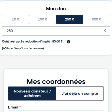
Mon don
10
€
100
€
250
€
500
€
€
Coût réel après réduction d'impôt : 85.00 €
(66% de l'impôt sur le revenu)
Mes coordonnées
Nouveau donateur /
J'ai déjà un compte
adhérent
Email
*