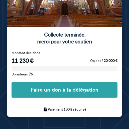
Collecte terminée
,
merci pour votre soutien
Montant des dons
11 230
€
Objectif
20 000
€
Donateurs
76
Faire un don à la délégation
Paiement 100% sécurisé