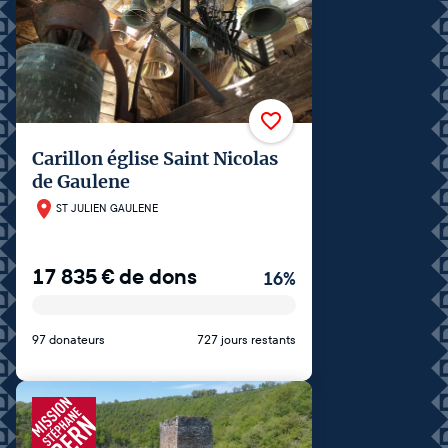
Carillon église Saint Nicolas
de Gaulene
ST JULIEN GAULENE
17 835
€
de dons
16
%
97 donateurs
727 jours restants