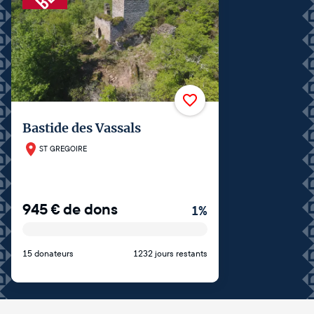
Bastide des Vassals
ST GREGOIRE
945
€
de dons
1
%
15 donateurs
1232 jours restants