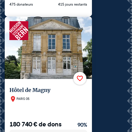
475 donateurs
415 jours restants
Hôtel de Magny
PARIS 05
180 740
€
de dons
90
%