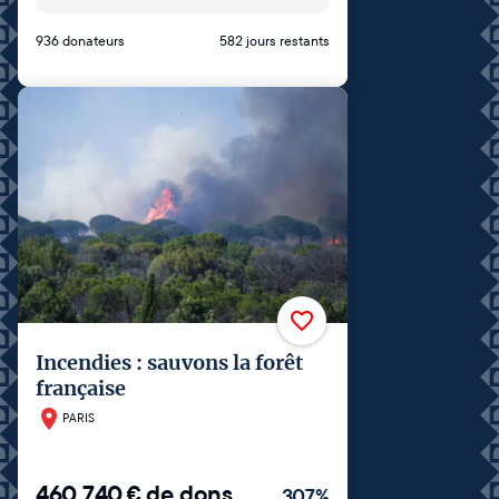
936 donateurs
582 jours restants
Incendies : sauvons la forêt
française
PARIS
460 740
€
de dons
307
%