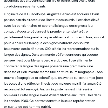
désormais des citoyens sachant lire et écrire, bien avant leurs
coreligionnaires entendants.
Originaire de la Guadeloupe, Auguste Bébian est accueilli à Paris
par son parrain directeur de l'institut des sourds. Il est alors élevé
avec les pensionnaires et apprend la langue des signes à leur
contact. Auguste Bébian est le premier entendant à être
parfaitement bilingue et à ne pas utiliser la structure du français oral
pour la coller sur la langue des signes naturelle des sourds. Il
bouleverse dès le début du XIXe siècle les représentations sur la
langue des signes. Dans un monde où l’on considère qu’aucune
pensée n’est possible sans parole articulée, il ose affirmer le
contraire : la langue des signes possède une grammaire, une
richesse et il en invente même une écriture, la "mimographie". Son
œuvre pédagogique et scientifique, en avance sur son temps, jette
les bases d’une réflexion linguistique majeure mais il n’a jamais été
reconnu et fut renvoyé. Aucun linguiste ne s’est intéressé à
nouveau à cette langue avant William Stokoe aux Etats-Unis dans
les années 1960. Ce portrait constitue la seule représentation
existante de cet homme oublié.