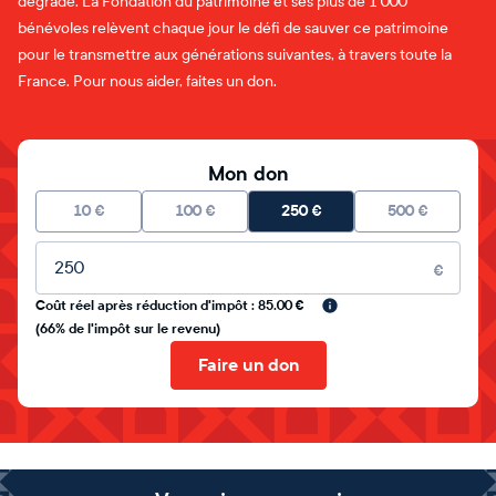
dégrade. La Fondation du patrimoine et ses plus de 1 000
bénévoles relèvent chaque jour le défi de sauver ce patrimoine
pour le transmettre aux générations suivantes, à travers toute la
France. Pour nous aider, faites un don.
Mon don
10
€
100
€
250
€
500
€
Montant libre
€
Coût réel après réduction d'impôt : 85.00 €
(66% de l'impôt sur le revenu)
Faire un don