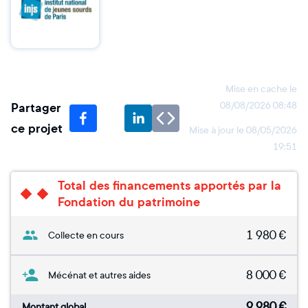
Mise en cache le
Partager
08/08/2026 08:48
ce projet
Mise à jour le
08/05/2026
19:51
Total des financements apportés par la
Fondation du patrimoine
1 980
€
Collecte en cours
8 000
€
Mécénat et autres aides
9 980
€
Montant global