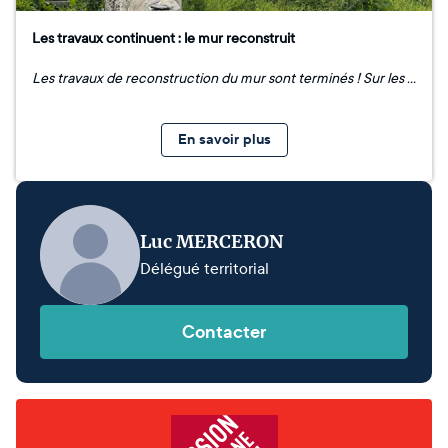
Les travaux continuent : le mur reconstruit
Les travaux de reconstruction du mur sont terminés ! Sur les photos, voyez l'état des lieux avant sa reconstruction. Sur la vue d'ensemble, le mur effondré est visible sur la droite. Les travaux de terrassement progressent comme prévu. La remise en état de l’arche est actuellement en cours. Le lieu sera ouvert dans le cadre des Journées européennes du patrimoine en septembre 2026, et en attendant, pour les plus curieux, les demandes spontanées de visite du public sont possibles, mais limitées pour des raisons de sécurité.
En savoir plus
Luc MERCERON
Délégué territorial
Contacter