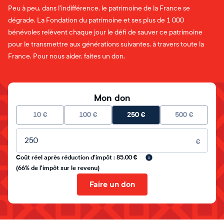
Peu à peu, dans l'indifférence, le patrimoine de la France se
dégrade. La Fondation du patrimoine et ses plus de 1 000
bénévoles relèvent chaque jour le défi de sauver ce patrimoine
pour le transmettre aux générations suivantes, à travers toute la
France. Pour nous aider, faites un don.
Mon don
10
€
100
€
250
€
500
€
Montant libre
€
Coût réel après réduction d'impôt : 85.00 €
(66% de l'impôt sur le revenu)
Faire un don