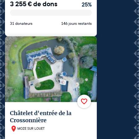
3 255
€
de dons
25
%
31 donateurs
146 jours restants
Châtelet d'entrée de la
Crossonnière
MOZE SUR LOUET