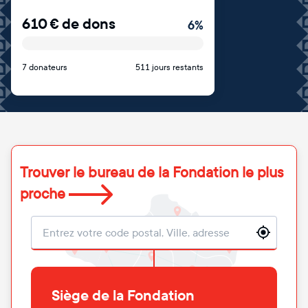
610
€
de dons
6
%
7 donateurs
511 jours restants
Trouver le bureau de la Fondation le plus
proche
Localisation
Siège de la Fondation