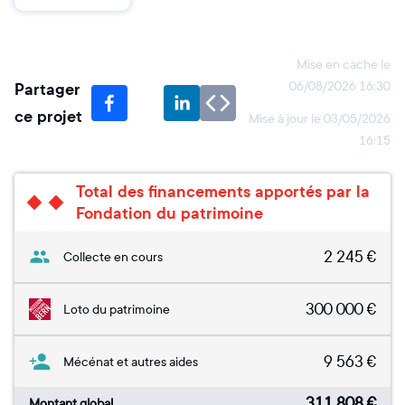
Mise en cache le
Partager
06/08/2026 16:30
ce projet
Mise à jour le
03/05/2026
16:15
Total des financements apportés par la
Fondation du patrimoine
2 245
€
Collecte en cours
300 000
€
Loto du patrimoine
9 563
€
Mécénat et autres aides
311 808
€
Montant global