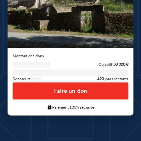
Montant des dons
Objectif
50 000
€
Donateurs
420
jours restants
Faire un don
Paiement 100% sécurisé