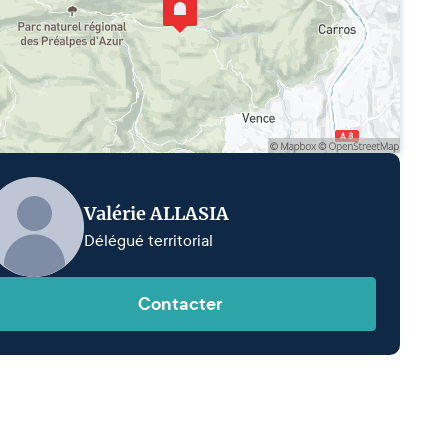
Valérie ALLASIA
Délégué territorial
Contacter