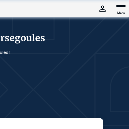
Menu
ursegoules
ules !