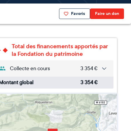
Favoris
Faire un don
Total des financements apportés par
la Fondation du patrimoine
Collecte en cours
3 354
€
Montant global
3 354
€