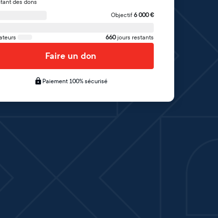
tant des dons
Objectif
6 000
€
ateurs
660
jours restants
Faire un don
Paiement 100% sécurisé