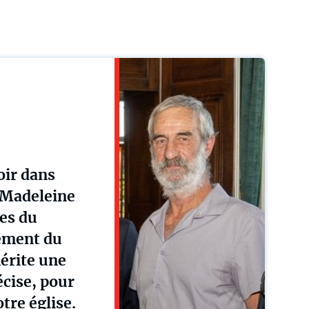
oir dans
-Madeleine
mes du
lement du
mérite une
écise, pour
tre église.