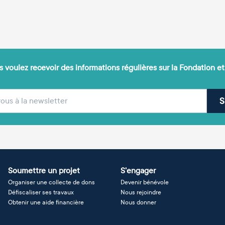
 voulez recevoir des informations régulières sur la Fondation et
(obligatoire)
sse e-mail
S
Soumettre un projet
S'engager
Organiser une collecte de dons
Devenir bénévole
Défiscaliser ses travaux
Nous rejoindre
Obtenir une aide financière
Nous donner