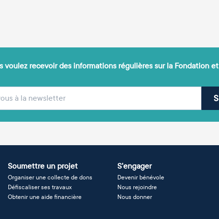
 voulez recevoir des informations régulières sur la Fondation et
(obligatoire)
sse e-mail
S
Soumettre un projet
S'engager
Organiser une collecte de dons
Devenir bénévole
Défiscaliser ses travaux
Nous rejoindre
Obtenir une aide financière
Nous donner