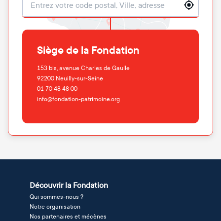
Localisation
Siège de la Fondation
153 bis, avenue Charles de Gaulle
92200
Neuilly-sur-Seine
01 70 48 48 00
info@fondation-patrimoine.org
Découvrir la Fondation
Qui sommes-nous ?
Notre organisation
Nos partenaires et mécènes