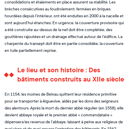
consolidations et étaiements en place assurent sa stabilité. Les
brèches consécutives au foudroiement, fermées en briques
hourdées depuis l’intérieur, ont été enduites en 2000 à la nacelle et
sont aujourd’hui étanches. En urgence, la couverture provisoire qui
a été construite au-dessus de la nef doit être complétée, des
gouttières rajoutées et un drainage effectué autour de l’édifice. La
charpente du transept doit être en partie consolidée, la couverture
en tuile partiellement reprise.
Le lieu et son histoire : Des
bâtiments construits au XIIe siècle
En 1154, les moines de Belvau quittent leur résidence primitive
pour se transporter à Aiguevive, aidés par les dons des seigneurs
des alentours. Après la mort du dernier abbé régulier (en 1558), elle
devient abbaye royale et le premier abbé « commendataire »
dépensera les revenus de l’abbaye, laissant à peine aux religieux de
quoi vivre et de quoi assurer l’entretien des bâtiments. En 1562,