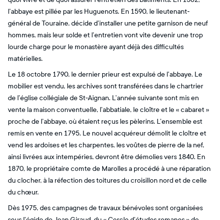
l’abbaye est pillée par les Huguenots. En 1590, le lieutenant‐
général de Touraine, décide d’installer une petite garnison de neuf
hommes, mais leur solde et l’entretien vont vite devenir une trop
lourde charge pour le monastère ayant déjà des difficultés
matérielles.
Le 18 octobre 1790, le dernier prieur est expulsé de l’abbaye. Le
mobilier est vendu, les archives sont transférées dans le chartrier
de l’église collégiale de St‐Aignan. L’année suivante sont mis en
vente la maison conventuelle, l’abbatiale, le cloître et le « cabaret »
proche de l’abbaye, où étaient reçus les pèlerins. L’ensemble est
remis en vente en 1795. Le nouvel acquéreur démolit le cloître et
vend les ardoises et les charpentes, les voûtes de pierre de la nef,
ainsi livrées aux intempéries, devront être démolies vers 1840. En
1870, le propriétaire comte de Marolles a procédé à une réparation
du clocher, à la réfection des toitures du croisillon nord et de celle
du chœur.
Dès 1975, des campagnes de travaux bénévoles sont organisées
sous l’égide de Jean Giraud, du « Cercle d’études romanes » de