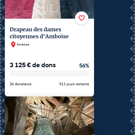
Drapeau des dames
citoyennes d'Amboise
Amboise
3 125
€
de dons
56
%
36 donateurs
511 jours restants