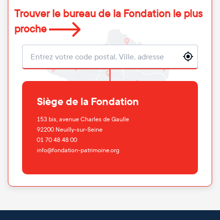
Trouver le bureau de la Fondation le plus
proche
Localisation
Siège de la Fondation
153 bis, avenue Charles de Gaulle
92200
Neuilly-sur-Seine
01 70 48 48 00
info@fondation-patrimoine.org