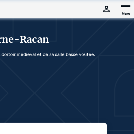
Menu
erne-Racan
n dortoir médiéval et de sa salle basse voûtée.