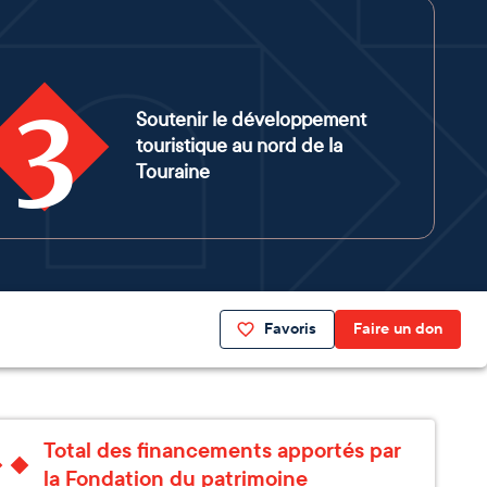
3
Soutenir le développement
touristique au nord de la
Touraine
Favoris
Faire un don
Total des financements apportés par
la Fondation du patrimoine