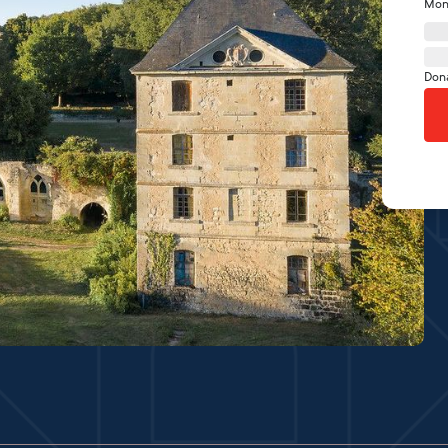
Mon
Don