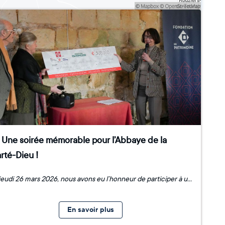
️ Une soirée mémorable pour l’Abbaye de la
rté-Dieu !
Ce jeudi 26 mars 2026, nous avons eu l’honneur de participer à un moment symbolique et émouvant : la remise du chèque de soutien pour la restauration de l’Abbaye de la Clarté-Dieu, projet départemental 2025 de la Mission Patrimoine en Indre-et-Loire. 🔹 Un événement sous le signe de l’engagement : En présence de Julitta et Patrick Moussette, propriétaires de l’abbaye et des bénévoles de la Délégation départementale d'Indre-et-Loire de la Fondation du patrimoine, cette cérémonie a marqué une étape clé pour la préservation de ce joyau historique. 🎶 Un programme riche en émotions : Discours inspirants sur l’importance de la restauration du patrimoine. Remise officielle du chèque de la Mission Patrimoine. Un intermède musical envoûtant par Nina Rouyer. Un cocktail convivial pour échanger et célébrer ensemble. 📸 Un grand merci à Philippe Virello pour ses magnifiques clichés qui captent toute la beauté et l’émotion de cette soirée. Merci à tous les participants pour leur présence et leur soutien ! Ensemble, nous continuons à faire vivre et rayonner le patrimoine d’Indre-et-Loire.
En savoir plus