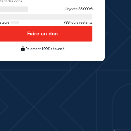
tant des dons
Objectif
35 000
€
ateurs
793
jours restants
Faire un don
Paiement 100% sécurisé