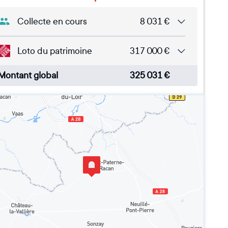
Collecte en cours
8 031
€
Loto du patrimoine
317 000
€
Montant global
325 031
€