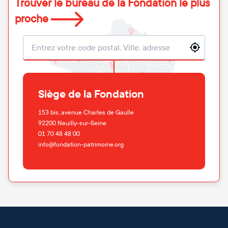
Trouver le bureau de la Fondation le plus
proche
Localisation
Siège de la Fondation
153 bis, avenue Charles de Gaulle
92200
Neuilly-sur-Seine
01 70 48 48 00
info@fondation-patrimoine.org