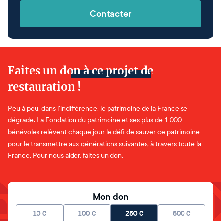
Contacter
Faites un don à ce projet de
restauration !
Peu à peu, dans l'indifférence, le patrimoine de la France se
dégrade. La Fondation du patrimoine et ses plus de 1 000
bénévoles relèvent chaque jour le défi de sauver ce patrimoine
pour le transmettre aux générations suivantes, à travers toute la
France. Pour nous aider, faites un don.
Mon don
10
€
100
€
250
€
500
€