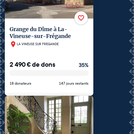
Grange du Dîme à La-
Vineuse-sur-Frégande
LA VINEUSE SUR FREGANDE
2 490
€
de dons
35
%
18 donateurs
147 jours restants