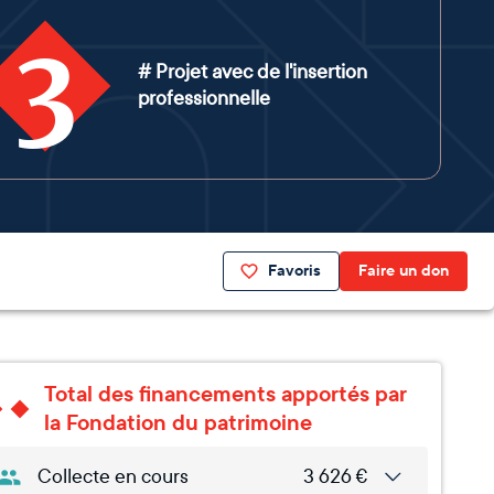
3
# Projet avec de l'insertion
professionnelle
Favoris
Faire un don
Total des financements apportés par
la Fondation du patrimoine
Collecte en cours
3 626
€