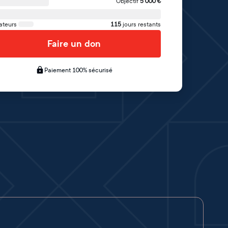
Objectif
5 000
€
ateurs
115
jours restants
Faire un don
Paiement 100% sécurisé