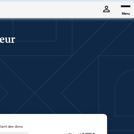
Menu
eur
tant des dons