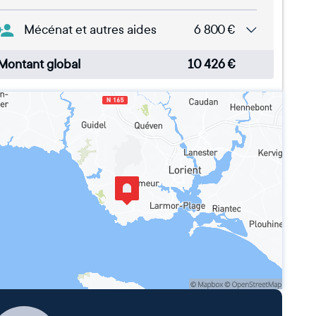
Mécénat et autres aides
6 800
€
Montant global
10 426
€