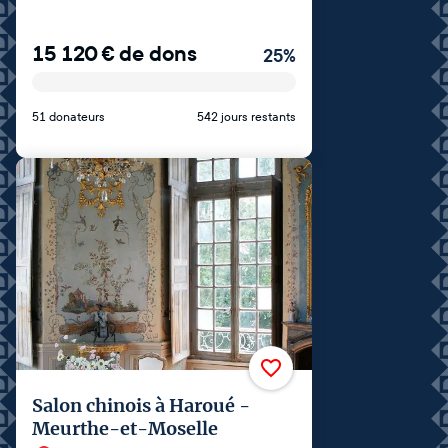
15 120
€
de dons
25
%
51 donateurs
542 jours restants
Salon chinois à Haroué -
Meurthe-et-Moselle