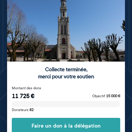
Collecte terminée
,
merci pour votre soutien
Montant des dons
11 725
€
Objectif
15 000
€
Donateurs
82
Faire un don à la délégation