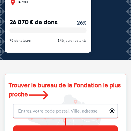
HAROUE
26 870
€
de dons
26
%
79 donateurs
146 jours restants
Trouver le bureau de la Fondation le plus
proche
Localisation