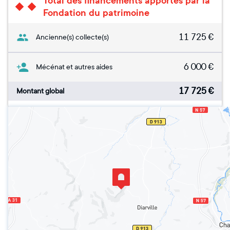
Total des financements apportés par la
Fondation du patrimoine
11 725
€
Ancienne(s) collecte(s)
6 000
€
Mécénat et autres aides
17 725
€
Montant global