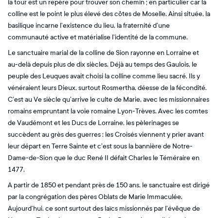
la tour est un repère pour trouver son chemin ; en particulier car la
colline est le point le plus élevé des côtes de Moselle. Ainsi située, la
basilique incarne l’existence du lieu, la fraternité d’une
communauté active et matérialise l’identité de la commune.
Le sanctuaire marial de la colline de Sion rayonne en Lorraine et
au-delà depuis plus de dix siècles. Déjà au temps des Gaulois, le
peuple des Leuques avait choisi la colline comme lieu sacré. Ils y
vénéraient leurs Dieux, surtout Rosmertha, déesse de la fécondité.
C’est au Ve siècle qu’arrive le culte de Marie, avec les missionnaires
romains empruntant la voie romaine Lyon-Trèves. Avec les comtes
de Vaudémont et les Ducs de Lorraine, les pèlerinages se
succèdent au grès des guerres : les Croisés viennent y prier avant
leur départ en Terre Sainte et c’est sous la bannière de Notre-
Dame-de-Sion que le duc René II défait Charles le Téméraire en
1477.
A partir de 1850 et pendant près de 150 ans, le sanctuaire est dirigé
par la congrégation des pères Oblats de Marie Immaculée.
Aujourd’hui, ce sont surtout des laïcs missionnés par l’évêque de