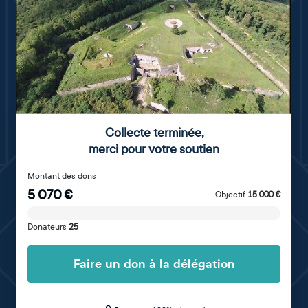
Collecte terminée
,
merci pour votre soutien
Montant des dons
5 070
€
Objectif
15 000
€
Donateurs
25
Faire un don à la délégation