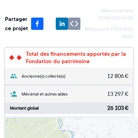
Mise en cache le
Partager
07/08/2026 01:56
ce projet
Mise à jour le
27/03/2026
06:21
Total des financements apportés par la
Fondation du patrimoine
12 806
€
Ancienne(s) collecte(s)
13 297
€
Mécénat et autres aides
26 103
€
Montant global