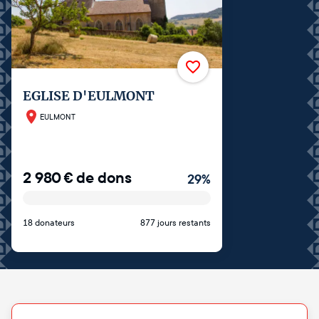
EGLISE D'EULMONT
EULMONT
2 980
€
de dons
29
%
18 donateurs
877 jours restants