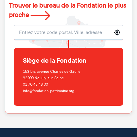
Trouver le bureau de la Fondation le plus
proche
Localisation
Siège de la Fondation
153 bis, avenue Charles de Gaulle
92200
Neuilly-sur-Seine
01 70 48 48 00
info@fondation-patrimoine.org