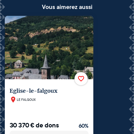
Vous aimerez aussi
Eglise-le-falgoux
LE FALGOUX
30 370
€
de dons
60
%