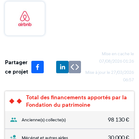
Mise en cache le
Partager
07/08/2026 01:26
ce projet
Mise à jour le
27/03/2026
06:57
Total des financements apportés par la
Fondation du patrimoine
98 130
€
Ancienne(s) collecte(s)
30 000
€
Mécénat et autres aides