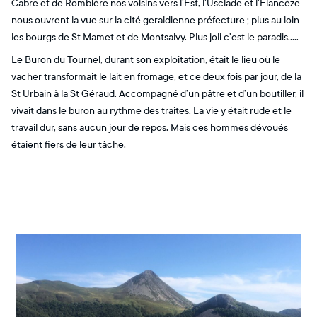
Cabre et de Rombière nos voisins vers l’Est, l’Usclade et l’Elancèze
nous ouvrent la vue sur la cité geraldienne préfecture ; plus au loin
les bourgs de St Mamet et de Montsalvy. Plus joli c’est le paradis…..
Le Buron du Tournel, durant son exploitation, était le lieu où le
vacher transformait le lait en fromage, et ce deux fois par jour, de la
St Urbain à la St Géraud. Accompagné d’un pâtre et d’un boutiller, il
vivait dans le buron au rythme des traites. La vie y était rude et le
travail dur, sans aucun jour de repos. Mais ces hommes dévoués
étaient fiers de leur tâche.