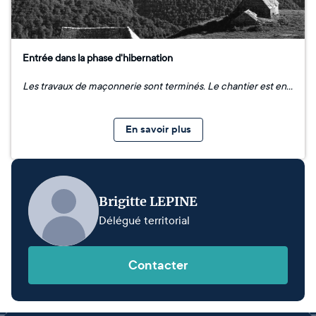
Entrée dans la phase d'hibernation
Les travaux de maçonnerie sont terminés. Le chantier est en pause pour cause de météo et reprendra au printemps. Voici quelques photos des travaux effectués : thumbnail_image1.jpg thumbnail_image3.jpg thumbnail_image2.jpg
En savoir plus
Brigitte LEPINE
Délégué territorial
Contacter