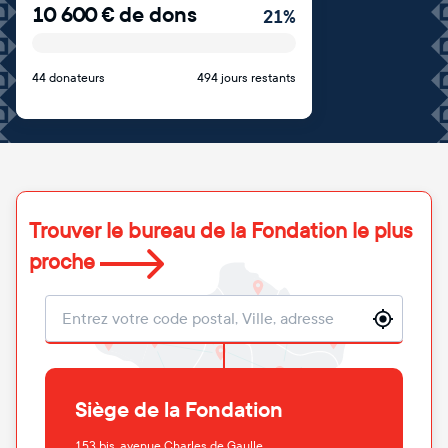
10 600
€
de dons
21
%
44 donateurs
494 jours restants
Trouver le bureau de la Fondation le plus
proche
Localisation
Siège de la Fondation
153 bis, avenue Charles de Gaulle