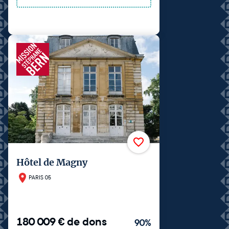
Hôtel de Magny
PARIS 05
180 009
€
de dons
90
%