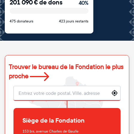
201 090
€
de dons
40
%
475 donateurs
423 jours restants
Trouver le bureau de la Fondation le plus
proche
Localisation
Siège de la Fondation
153 bis, avenue Charles de Gaulle