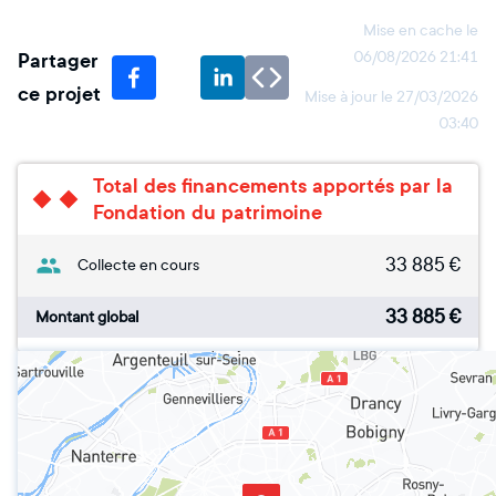
Mise en cache le
Partager
06/08/2026 21:41
ce projet
Mise à jour le
27/03/2026
03:40
Total des financements apportés par la
Fondation du patrimoine
33 885
€
Collecte en cours
33 885
€
Montant global