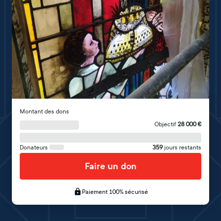
Montant des dons
Objectif
28 000
€
Donateurs
359
jours restants
Faire un don
Paiement 100% sécurisé