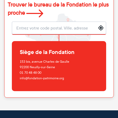
Trouver le bureau de la Fondation le plus
proche
Localisation
Siège de la Fondation
153 bis, avenue Charles de Gaulle
92200
Neuilly-sur-Seine
01 70 48 48 00
info@fondation-patrimoine.org