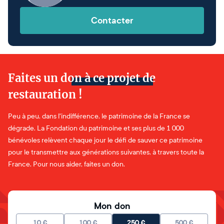
Contacter
Faites un don à ce projet de
restauration !
Peu à peu, dans l'indifférence, le patrimoine de la France se
dégrade. La Fondation du patrimoine et ses plus de 1 000
bénévoles relèvent chaque jour le défi de sauver ce patrimoine
pour le transmettre aux générations suivantes, à travers toute la
France. Pour nous aider, faites un don.
Mon don
10
€
100
€
250
€
500
€