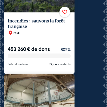
Incendies : sauvons la forêt
française
PARIS
453 260
€
de dons
302
%
3665 donateurs
89 jours restants