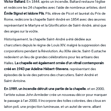
Victor Baltard
. En 1844, après un incendie, Baltard restaure l’église
et redécore les 24 chapelles avec l'aide de nombreux artistes, dont
Émile Signol et Isidore Pils
. Pils, élève de Picot et lauréat du Prix de
Rome, redécore la chapelle Saint-André en 1854 avec des œuvres
représentant le Martyre et la Glorification de Saint-André, ainsi que
des anges sur la voûte.
Historiquement, la chapelle Saint-André a été dédiée aux
charcutiers depuis le règne de Louis XIV, malgré la suppression des
corporations pendant la Révolution. Au XIXe siècle, Saint-Eustache
redevient un lieu de grandes célébrations pour les artisans des
Halles.
La chapelle est également ornée d'un vitrail contemporain
créé en 1943 par Adeline Hébert-Stevens
, représentant des
épisodes de la vie des patrons des charcutiers, Saint-André et
Saint-Antoine.
En 1989, un incendie détruit une partie de la chapelle
, et en 2000,
l’artiste suisse John Armleder crée un nouveau décor pour marquer
le passage à l’an 2000. Il incorpore des toiles colorées, des clous en
laiton poli, une projection lumineuse, et un autel de verre, alliant