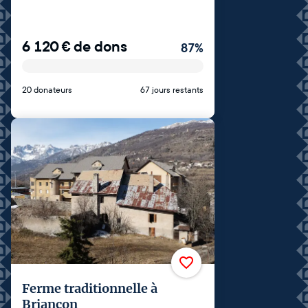
6 120
€
de dons
87
%
20 donateurs
67 jours restants
Ferme traditionnelle à
Briançon