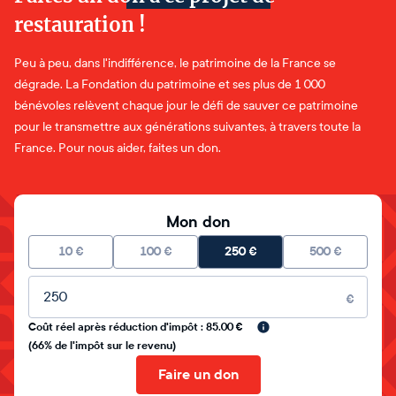
restauration !
Peu à peu, dans l'indifférence, le patrimoine de la France se
dégrade. La Fondation du patrimoine et ses plus de 1 000
bénévoles relèvent chaque jour le défi de sauver ce patrimoine
pour le transmettre aux générations suivantes, à travers toute la
France. Pour nous aider, faites un don.
Mon don
10
€
100
€
250
€
500
€
Montant libre
€
Coût réel après réduction d'impôt : 85.00 €
(66% de l'impôt sur le revenu)
Faire un don