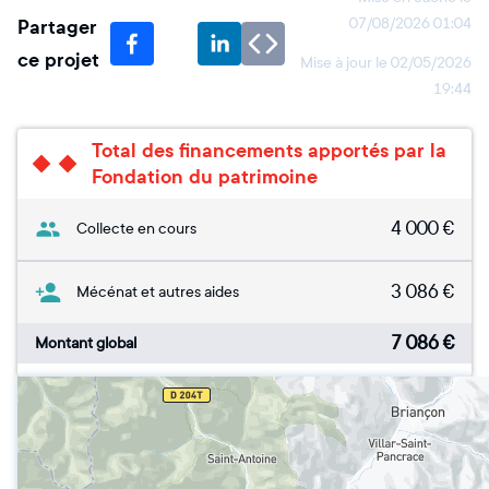
Partager
07/08/2026 01:04
ce projet
Mise à jour le
02/05/2026
19:44
Total des financements apportés par la
Fondation du patrimoine
4 000
€
Collecte en cours
3 086
€
Mécénat et autres aides
7 086
€
Montant global