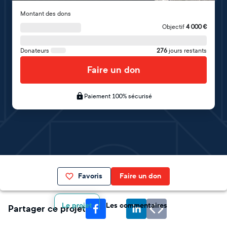
Montant des dons
Objectif
4 000
€
Donateurs
276
jours restants
Faire un don
Paiement 100% sécurisé
Favoris
Faire un don
Le projet
Les commentaires
Partager ce projet