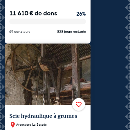
11 610
€
de dons
26
%
69 donateurs
828 jours restants
Scie hydraulique à grumes
Argentière-La Bessée