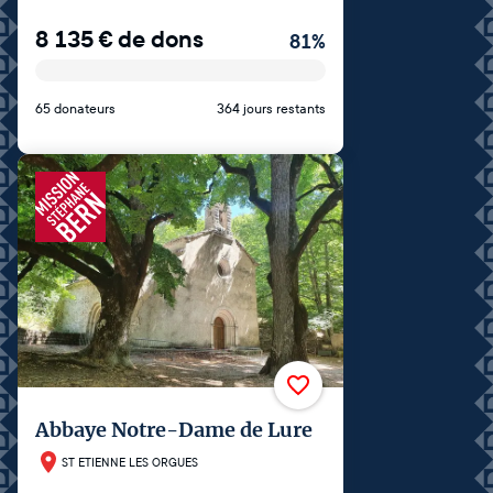
8 135
€
de dons
81
%
65 donateurs
364 jours restants
Abbaye Notre-Dame de Lure
ST ETIENNE LES ORGUES