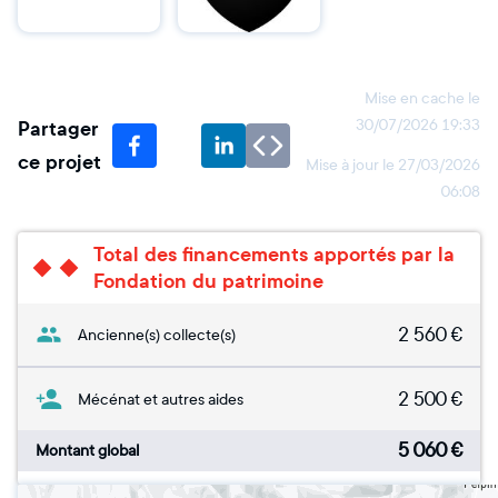
Mise en cache le
Partager
30/07/2026 19:33
ce projet
Mise à jour le
27/03/2026
06:08
Total des financements apportés par la
Fondation du patrimoine
2 560
€
Ancienne(s) collecte(s)
2 500
€
Mécénat et autres aides
5 060
€
Montant global