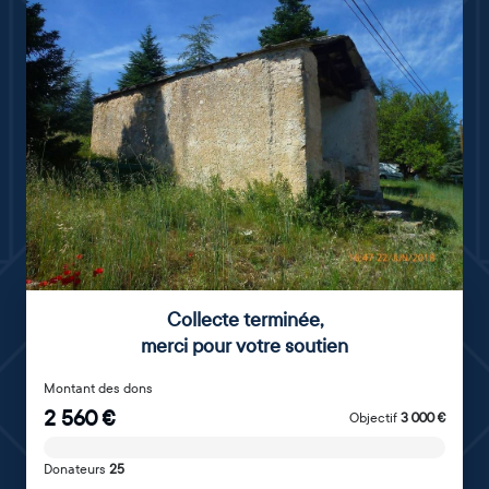
Collecte terminée
,
merci pour votre soutien
Montant des dons
2 560
€
Objectif
3 000
€
Donateurs
25