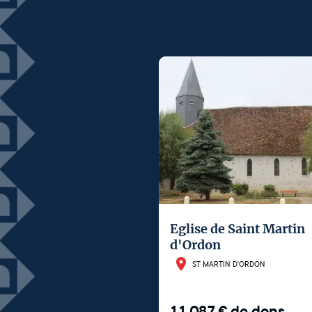
Eglise de Saint Martin
d'Ordon
ST MARTIN D'ORDON
11 087
€
de dons