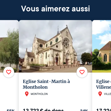
Vous aimerez aussi
Eglise Saint-Martin à
Eglise
Montholon
Ville
MONTHOLON
VILL
13 723
€
de dons
17 22