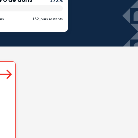
172
%
urs
152 jours restants