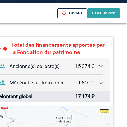
Favoris
Faire un don
Total des financements apportés par
la Fondation du patrimoine
Ancienne(s) collecte(s)
15 374
€
Mécénat et autres aides
1 800
€
Montant global
17 174
€