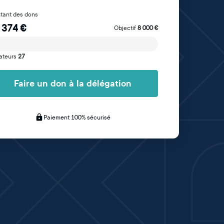
tant des dons
 374
€
Objectif
8 000
€
ateurs
27
Faire un don à la délégation
Paiement 100% sécurisé