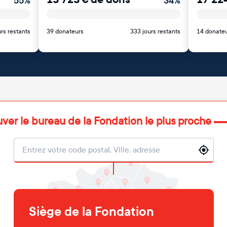
55
%
34
%
rs restants
39 donateurs
333 jours restants
14 donate
uver le bureau de la Fondation le plus proche
Localisation
Siège de la Fondation