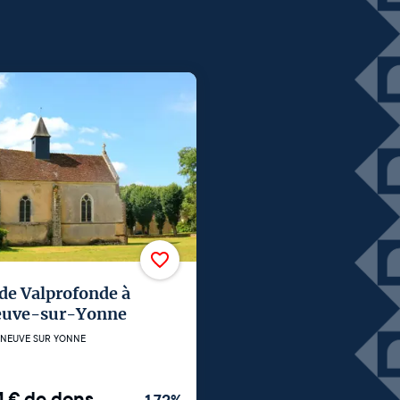
 de Valprofonde à
neuve-sur-Yonne
ENEUVE SUR YONNE
4
€
de dons