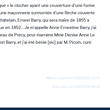
que « le clocher ayant une couverture d’une forme
 par une maçonnerie surmontée d’une flèche couverte
 châtelain, Ernest Barry, qui sera maire de 1855 à
ndue en 1852… Je m’appelle Anne Ernestine Barry, j’ai
hâteau de Précy, pour marraine Mme Denise Anne Le
 Barry, et j’ai été bénie [sic] par M. Picoin, curé
Mise en cache le
01/08/2026 12:37
Mise à jour le
27/03/2026 06:32