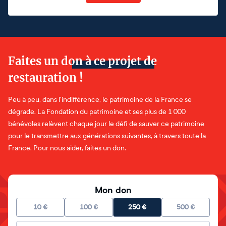
Faites un don à ce projet de
restauration !
Peu à peu, dans l'indifférence, le patrimoine de la France se
dégrade. La Fondation du patrimoine et ses plus de 1 000
bénévoles relèvent chaque jour le défi de sauver ce patrimoine
pour le transmettre aux générations suivantes, à travers toute la
France. Pour nous aider, faites un don.
Mon don
10
€
100
€
250
€
500
€