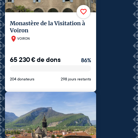
Monastère de la Visitation à
Voiron
VOIRON
65 230
€
de dons
86
%
204 donateurs
298 jours restants