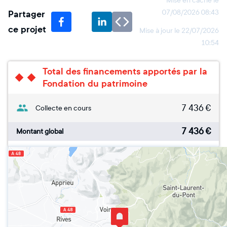
Mise en cache le
Partager
07/08/2026 08:43
ce projet
Mise à jour le
22/07/2026
10:54
Total des financements apportés par la
Fondation du patrimoine
7 436
€
Collecte en cours
7 436
€
Montant global