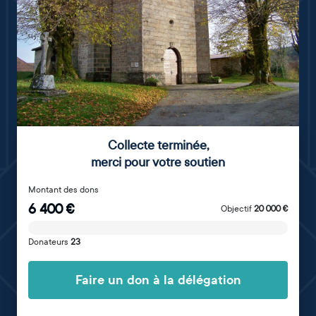
Collecte terminée
,
merci pour votre soutien
Montant des dons
6 400
€
Objectif
20 000
€
Donateurs
23
Faire un don à la délégation