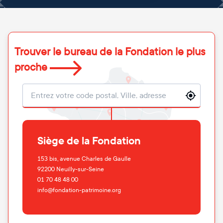
Trouver le bureau de la Fondation le plus
proche
Localisation
Siège de la Fondation
153 bis, avenue Charles de Gaulle
92200
Neuilly-sur-Seine
01 70 48 48 00
info@fondation-patrimoine.org