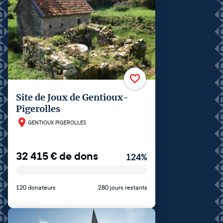
Site de Joux de Gentioux-
Pigerolles
GENTIOUX PIGEROLLES
32 415
€
de dons
124
%
120 donateurs
280 jours restants