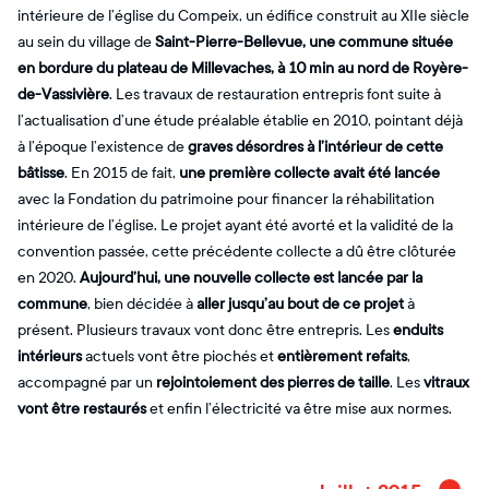
intérieure de l’église du Compeix, un édifice construit au XIIe siècle
au sein du village de
Saint-Pierre-Bellevue, une commune située
en bordure du plateau de Millevaches, à 10 min au nord de Royère-
de-Vassivière
. Les travaux de restauration entrepris font suite à
l’actualisation d’une étude préalable établie en 2010, pointant déjà
à l’époque l’existence de
graves désordres à l’intérieur de cette
bâtisse
. En 2015 de fait,
une première collecte avait été lancée
avec la Fondation du patrimoine pour financer la réhabilitation
intérieure de l’église. Le projet ayant été avorté et la validité de la
convention passée, cette précédente collecte a dû être clôturée
en 2020.
Aujourd’hui, une nouvelle collecte est lancée par la
commune
, bien décidée à
aller jusqu’au bout de ce projet
à
présent. Plusieurs travaux vont donc être entrepris. Les
enduits
intérieurs
actuels vont être piochés et
entièrement refaits
,
accompagné par un
rejointoiement des pierres de taille
. Les
vitraux
vont être restaurés
et enfin l’électricité va être mise aux normes.