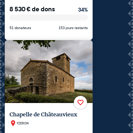
8 530
€
de dons
34
%
51 donateurs
153 jours restants
Chapelle de Châteauvieux
YZERON