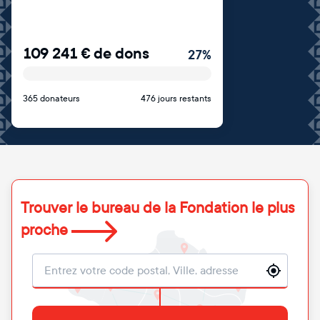
109 241
€
de dons
27
%
365 donateurs
476 jours restants
Trouver le bureau de la Fondation le plus
proche
Localisation