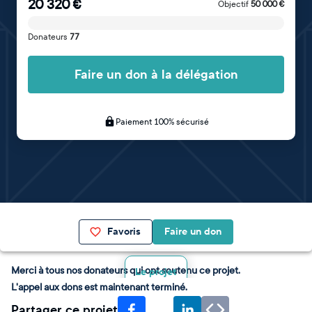
20 320
€
Objectif
50 000
€
Donateurs
77
Faire un don à la délégation
Paiement 100% sécurisé
Favoris
Faire un don
Merci à tous nos donateurs qui ont soutenu ce projet.
Le projet
L'appel aux dons est maintenant terminé.
Partager ce projet