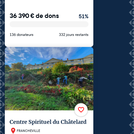
36 390
€
de dons
51
%
136 donateurs
332 jours restants
Centre Spirituel du Châtelard
FRANCHEVILLE