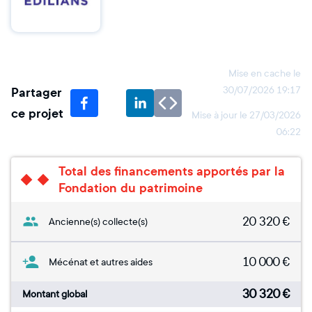
Mise en cache le
Partager
30/07/2026 19:17
ce projet
Mise à jour le
27/03/2026
06:22
Total des financements apportés par la
Fondation du patrimoine
20 320
€
Ancienne(s) collecte(s)
10 000
€
Mécénat et autres aides
30 320
€
Montant global