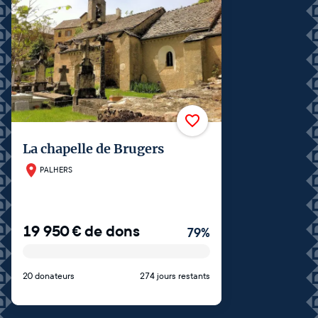
La chapelle de Brugers
PALHERS
19 950
€
de dons
79
%
20 donateurs
274 jours restants