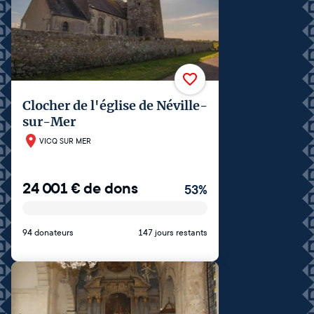
Clocher de l'église de Néville-
sur-Mer
VICQ SUR MER
24 001
€
de dons
53
%
94 donateurs
147 jours restants