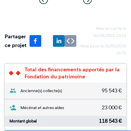
Mise en cache le
Partager
06/08/2026 23:12
ce projet
Mise à jour le
26/05/2026
16:33
Total des financements apportés par la
Fondation du patrimoine
95 543
€
Ancienne(s) collecte(s)
23 000
€
Mécénat et autres aides
118 543
€
Montant global