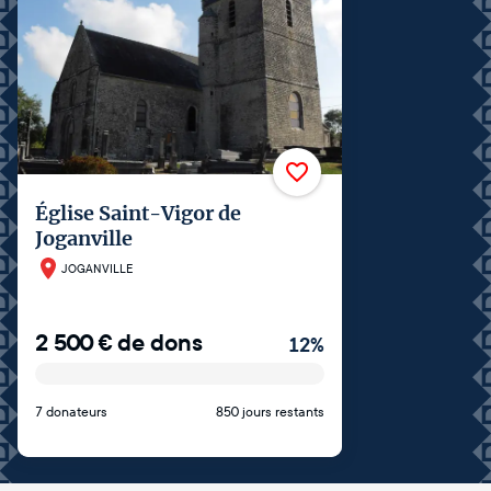
Église Saint-Vigor de
Joganville
JOGANVILLE
2 500
€
de dons
12
%
7 donateurs
850 jours restants