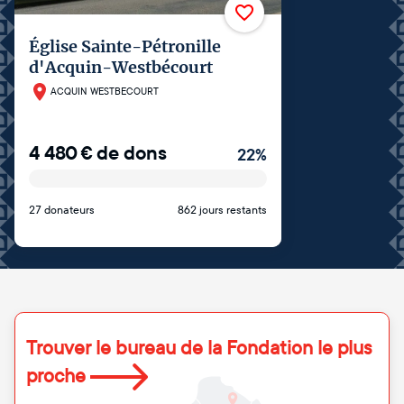
Église Sainte-Pétronille
d'Acquin-Westbécourt
ACQUIN WESTBECOURT
4 480
€
de dons
22
%
27 donateurs
862 jours restants
Trouver le bureau de la Fondation le plus
proche