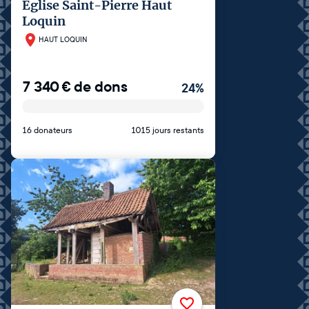
Église Saint-Pierre Haut
Loquin
HAUT LOQUIN
7 340
€
de dons
24
%
16 donateurs
1015 jours restants