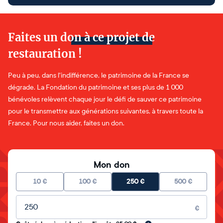
Faites un don à ce projet de
restauration !
Peu à peu, dans l'indifférence, le patrimoine de la France se
dégrade. La Fondation du patrimoine et ses plus de 1 000
bénévoles relèvent chaque jour le défi de sauver ce patrimoine
pour le transmettre aux générations suivantes, à travers toute la
France. Pour nous aider, faites un don.
Mon don
10
€
100
€
250
€
500
€
Montant libre
€