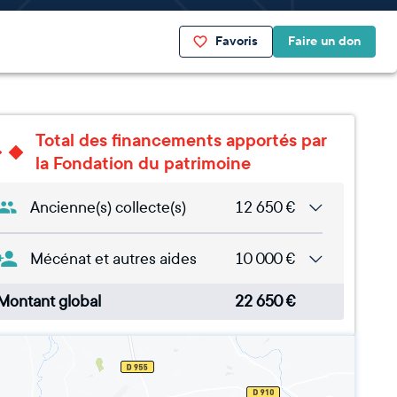
Favoris
Faire un don
Total des financements apportés par
la Fondation du patrimoine
Ancienne(s) collecte(s)
12 650
€
Mécénat et autres aides
10 000
€
Montant global
22 650
€