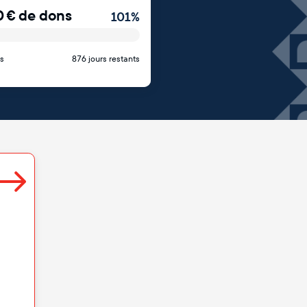
0
€
de dons
101
%
s
876 jours restants