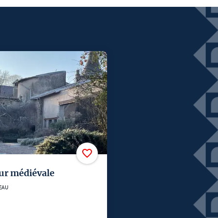
ur médiévale
EAU