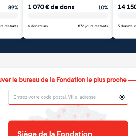
1 070
€
de dons
14 15
89
%
10
%
rs restants
6 donateurs
876 jours restants
5 donateur
uver le bureau de la Fondation le plus proche
Localisation
Siège de la Fondation