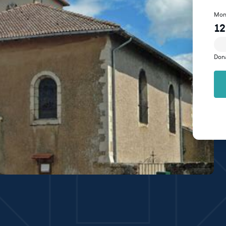
Mon
12
Don