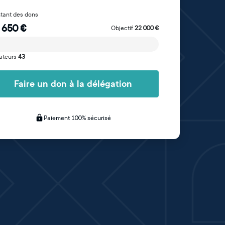
tant des dons
 650
€
Objectif
22 000
€
ateurs
43
Faire un don à la délégation
Paiement 100% sécurisé