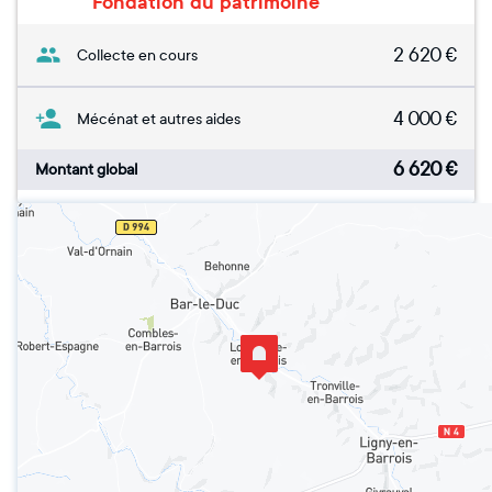
Fondation du patrimoine
2 620
€
Collecte en cours
4 000
€
Mécénat et autres aides
6 620
€
Montant global