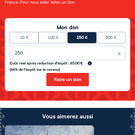
France. Pour nous aider, faites un don.
Mon don
10
€
100
€
250
€
500
€
Montant libre
€
Coût réel après réduction d'impôt : 85.00 €
(66% de l'impôt sur le revenu)
Faire un don
Vous aimerez aussi