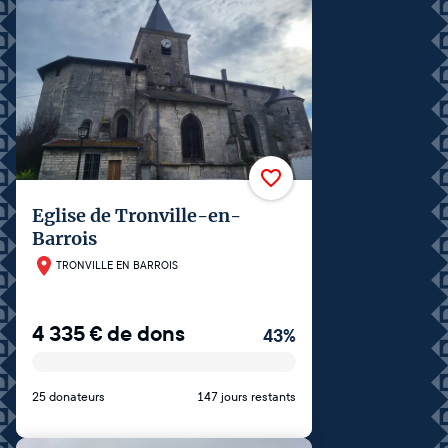
Eglise de Tronville-en-
Barrois
TRONVILLE EN BARROIS
4 335
€
de dons
43
%
25 donateurs
147 jours restants