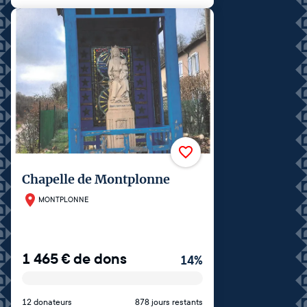
Chapelle de Montplonne
MONTPLONNE
1 465
€
de dons
14
%
12 donateurs
878 jours restants