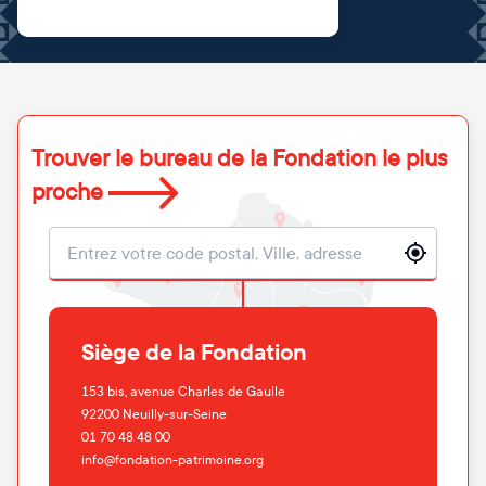
Trouver le bureau de la Fondation le plus
proche
Localisation
Siège de la Fondation
153 bis, avenue Charles de Gaulle
92200
Neuilly-sur-Seine
01 70 48 48 00
info@fondation-patrimoine.org