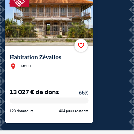
Habitation Zévallos
LE MOULE
13 027
€
de dons
65
%
120 donateurs
404 jours restants