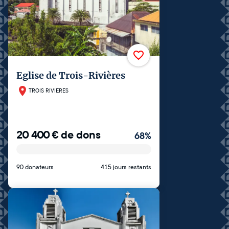
Eglise de Trois-Rivières
TROIS RIVIERES
20 400
€
de dons
68
%
90 donateurs
415 jours restants