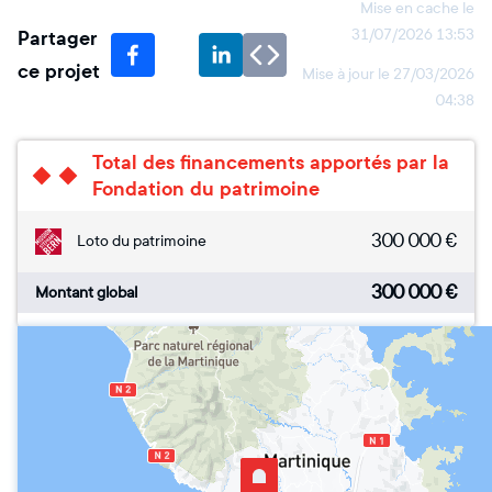
Mise en cache le
Partager
31/07/2026 13:53
ce projet
Mise à jour le
27/03/2026
04:38
Total des financements apportés par la
Fondation du patrimoine
300 000
€
Loto du patrimoine
300 000
€
Montant global