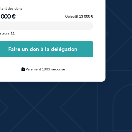
tant des dons
 000
€
Objectif
13 000
€
ateurs
11
Faire un don à la délégation
Paiement 100% sécurisé