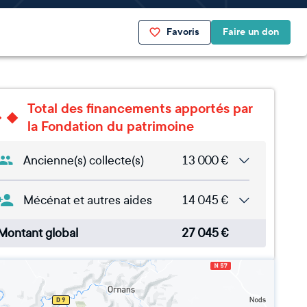
Favoris
Faire un don
Total des financements apportés par
la Fondation du patrimoine
Ancienne(s) collecte(s)
13 000
€
Mécénat et autres aides
14 045
€
Montant global
27 045
€