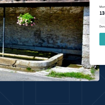
Mon
13
Don