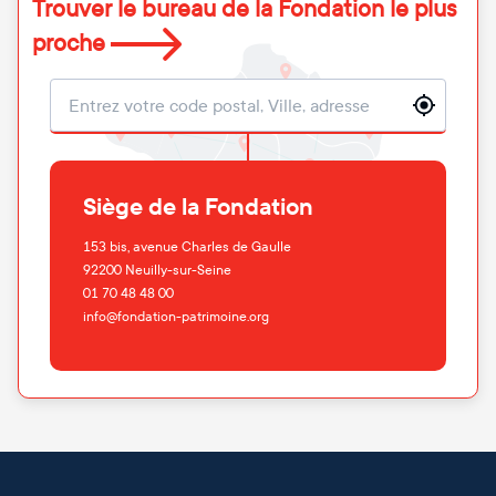
Trouver le bureau de la Fondation le plus
proche
Localisation
Siège de la Fondation
153 bis, avenue Charles de Gaulle
92200
Neuilly-sur-Seine
01 70 48 48 00
info@fondation-patrimoine.org