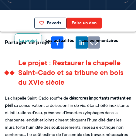
Favoris
Faire un don
Le projet
Les actualités
Les commentaires
Partager ce projet
Le projet : Restaurer la chapelle
Saint-Cado et sa tribune en bois
du XVIe siècle
La chapelle Saint-Cado souffre de
désordres importants mettant en
péril
sa conservation : ardoises en fin de vie, étanchéité inexistante
et infiltrations d’eau, présence d’insectes xylophages dans la
charpente, enduit et joints ciment bloquant l’humidité dans les
murs, forte humidité des soubassements, réseau électrique non
conforme… Le coût estimé de l’ensemble des travaux nécessaires