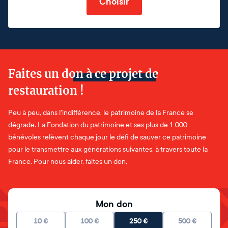
Choisir
Faites un don à ce projet de
restauration !
Peu à peu, dans l'indifférence, le patrimoine de la France se
dégrade. La Fondation du patrimoine et ses plus de 1 000
bénévoles relèvent chaque jour le défi de sauver ce patrimoine
pour le transmettre aux générations suivantes, à travers toute la
France. Pour nous aider, faites un don.
Mon don
10
€
100
€
250
€
500
€