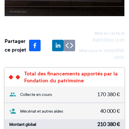
Mise en cache le
Partager
30/07/2026 11:39
ce projet
Mise à jour le
16/06/2026
03:01
Total des financements apportés par la
Fondation du patrimoine
170 380
€
Collecte en cours
40 000
€
Mécénat et autres aides
210 380
€
Montant global