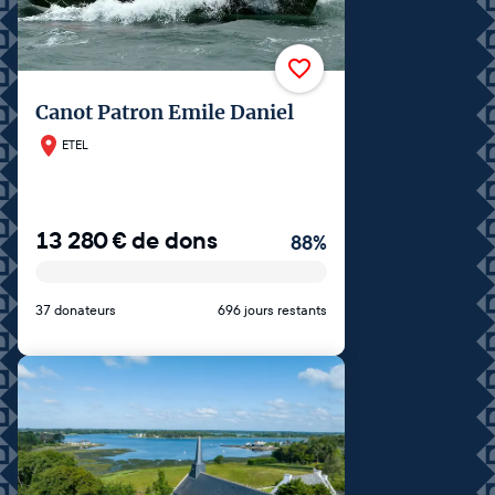
Canot Patron Emile Daniel
ETEL
13 280
€
de dons
88
%
37 donateurs
696 jours restants