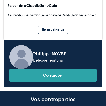
Pardon de la Chapelle Saint-Cado
Le traditionnel pardon de la chapelle Saint-Cado rassemble les nombreux fidèles venus assister à la cérémonie présidée par Monseigneur Robert Le Gall, ancien abbé de Kergonan et archevêque émérite de Toulouse, arrivant de l’abbaye bénédictine Notre-Dame de Quarr, sur l’île de Wight. La procession chantée fait halte sur le pont pour la bénédiction de la mer et l’immersion d’une gerbe en mémoire des péris en mer, puis les danseurs du cercle Sevenadur Bro Belz accompagnent les bannières, navire votif et statue du saint portés par le cortège jusqu’à la chapelle. La messe s’achève par un appel aux dons qui réunit jusqu’à 790 € reversés à la Fondation du Patrimoine.
En savoir plus
Philippe NOYER
Délégué territorial
Contacter
Vos contreparties