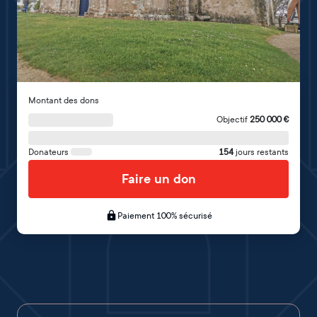
Montant des dons
Objectif
250 000
€
Donateurs
154
jours restants
Faire un don
Paiement 100% sécurisé