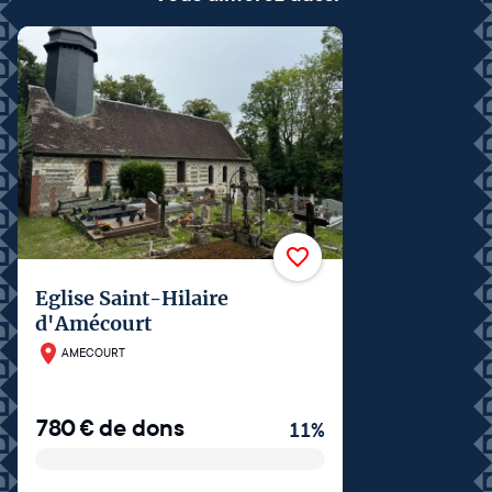
Eglise Saint-Hilaire
d'Amécourt
AMECOURT
780
€
de dons
11
%