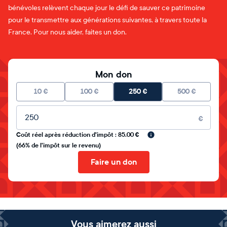
bénévoles relèvent chaque jour le défi de sauver ce patrimoine
pour le transmettre aux générations suivantes, à travers toute la
France. Pour nous aider, faites un don.
Mon don
10
€
100
€
250
€
500
€
Montant libre
€
Coût réel après réduction d'impôt : 85.00 €
(66% de l'impôt sur le revenu)
Faire un don
Vous aimerez aussi