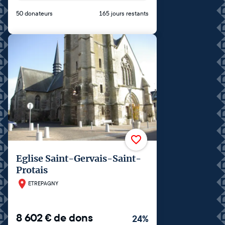
50 donateurs
165 jours restants
Eglise Saint-Gervais-Saint-
Protais
ETREPAGNY
8 602
€
de dons
24
%