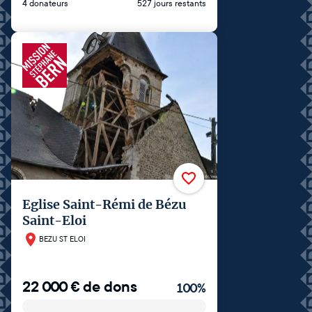
4 donateurs
527 jours restants
Eglise Saint-Rémi de Bézu
Saint-Eloi
BEZU ST ELOI
22 000
€
de dons
100
%