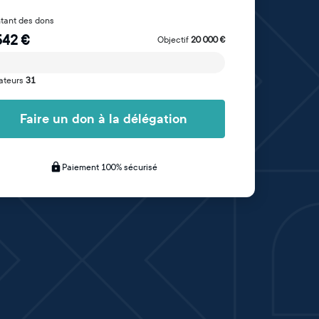
tant des dons
542
€
Objectif
20 000
€
ateurs
31
Faire un don à la délégation
Paiement 100% sécurisé