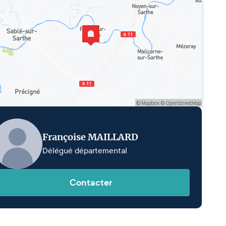
Françoise MAILLARD
Délégué départemental
Contacter