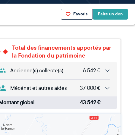
Favoris
Faire un don
Total des financements apportés par
la Fondation du patrimoine
Ancienne(s) collecte(s)
6 542
€
Mécénat et autres aides
37 000
€
Montant global
43 542
€