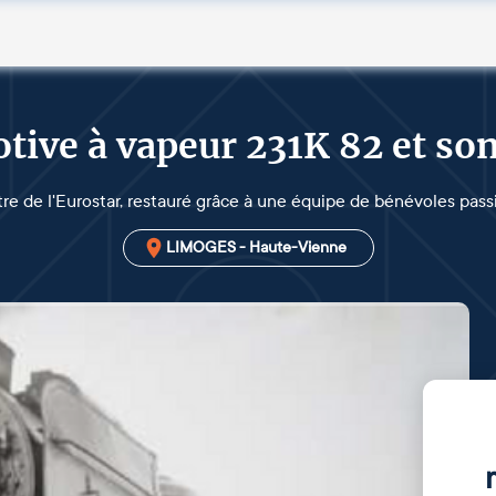
ive à vapeur 231K 82 et so
tre de l'Eurostar, restauré grâce à une équipe de bénévoles pass
LIMOGES - Haute-Vienne