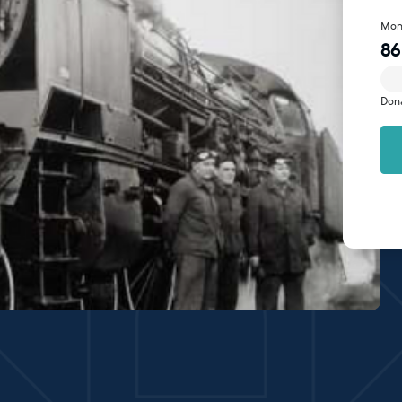
Mon
86
Don