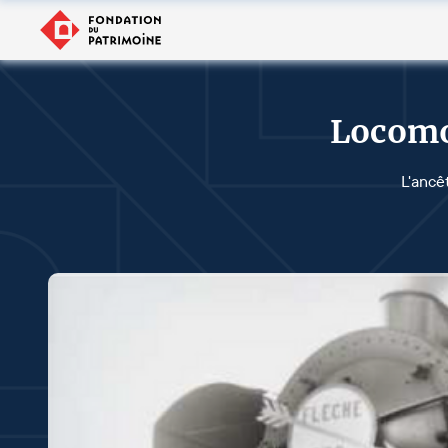
Locomot
L'ancê