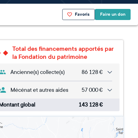
Favoris
Faire un don
Total des financements apportés par
la Fondation du patrimoine
Ancienne(s) collecte(s)
86 128
€
Mécénat et autres aides
57 000
€
Montant global
143 128
€