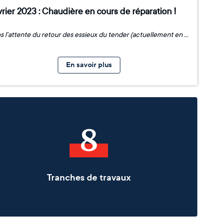
rier 2023 : Chaudière en cours de réparation !
Dans l'attente du retour des essieux du tender (actuellement en Allemagne), l'association CFTLP - Train vapeur en Limousin s'attèle avec l'aide d'une entreprise locale, à la remise en état de la chaudière de la locomotive. Les tubes sont en train d'être changés et les entretoises débouchées afin d'assurer l'étanchéité de ce système, pour ensuite être soumis à un test de mise en pression. Cette vérification permettra notamment d'assurer la sécurité de tous les utilisateurs de la locomotive.
En savoir plus
8
Tranches de travaux