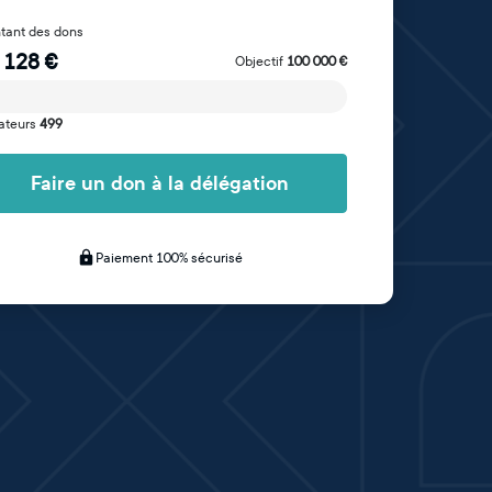
tant des dons
 128
€
Objectif
100 000
€
ateurs
499
Faire un don à la délégation
Paiement 100% sécurisé