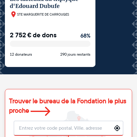
d'Edouard Dubufe
STE MARGUERITE DE CARROUGES
2 752
€
de dons
68
%
12 donateurs
290 jours restants
Trouver le bureau de la Fondation le plus
proche
Localisation