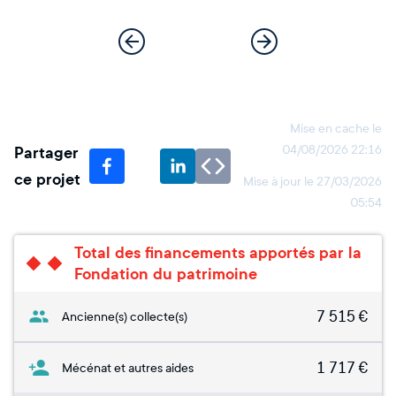
Mise en cache le
Partager
04/08/2026 22:16
ce projet
Mise à jour le
27/03/2026
05:54
Total des financements apportés par la
Fondation du patrimoine
7 515
€
Ancienne(s) collecte(s)
1 717
€
Mécénat et autres aides