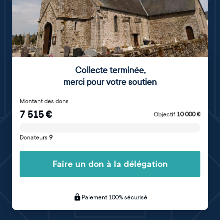
Collecte terminée
,
merci pour votre soutien
Montant des dons
7 515
€
Objectif
10 000
€
Donateurs
9
Faire un don à la délégation
Paiement 100% sécurisé