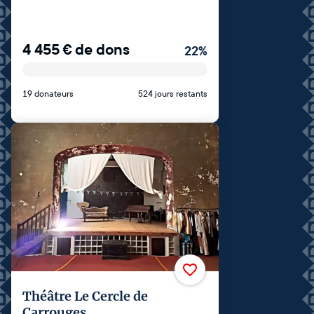
4 455
€
de dons
22
%
19 donateurs
524 jours restants
Théâtre Le Cercle de
Carrouges